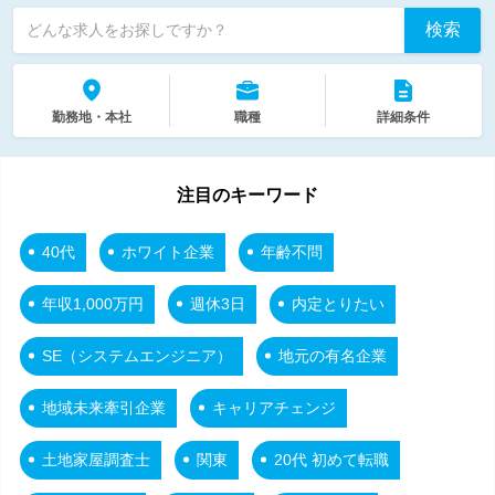
検索
どんな求人をお探しですか？
勤務地・本社
職種
詳細条件
注目のキーワード
40代
ホワイト企業
年齢不問
年収1,000万円
週休3日
内定とりたい
SE（システムエンジニア）
地元の有名企業
地域未来牽引企業
キャリアチェンジ
土地家屋調査士
関東
20代 初めて転職