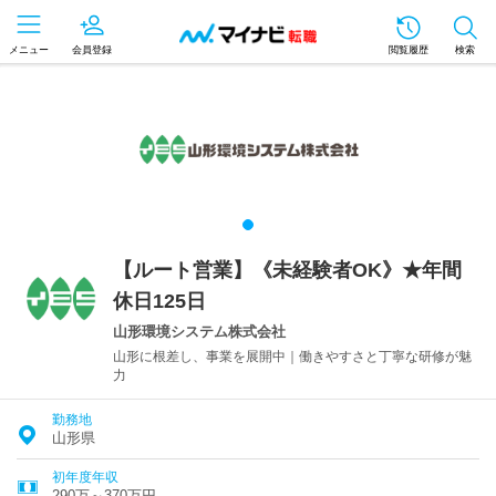
メニュー
会員登録
閲覧履歴
検索
【ルート営業】《未経験者OK》★年間
休日125日
山形環境システム株式会社
山形に根差し、事業を展開中｜働きやすさと丁寧な研修が魅
力
勤務地
山形県
初年度年収
290万～370万円