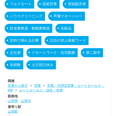
フルリモート
技術営業
登録販売者
ハウスクリーニング
声優マネージャー
鉄道乗務員・船舶乗務員
化粧品
定時で帰れる仕事
注目の求人検索ワード
正社員
リモートワーク・在宅勤務
第二新卒
未経験
土日祝日休み
職種
営業から探す
>
営業
>
営業・代理店営業・ルートセールス・
MR
>
ルートセールス・渉外・外商
勤務地
山形県
山形市
最寄り駅
山形駅