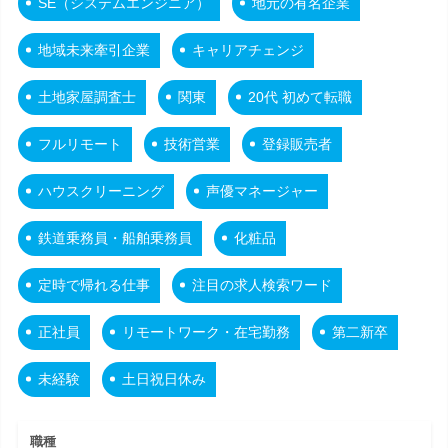
SE（システムエンジニア）
地元の有名企業
地域未来牽引企業
キャリアチェンジ
土地家屋調査士
関東
20代 初めて転職
フルリモート
技術営業
登録販売者
ハウスクリーニング
声優マネージャー
鉄道乗務員・船舶乗務員
化粧品
定時で帰れる仕事
注目の求人検索ワード
正社員
リモートワーク・在宅勤務
第二新卒
未経験
土日祝日休み
職種