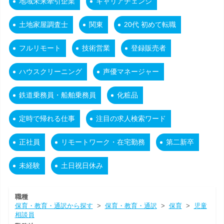
地域未来牽引企業
キャリアチェンジ
土地家屋調査士
関東
20代 初めて転職
フルリモート
技術営業
登録販売者
ハウスクリーニング
声優マネージャー
鉄道乗務員・船舶乗務員
化粧品
定時で帰れる仕事
注目の求人検索ワード
正社員
リモートワーク・在宅勤務
第二新卒
未経験
土日祝日休み
職種
保育・教育・通訳から探す
>
保育・教育・通訳
>
保育
>
児童
相談員