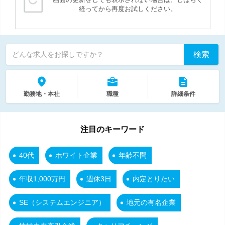
経ってから再度お試しください。
検索
どんな求人をお探しですか？
勤務地・本社
職種
詳細条件
注目のキーワード
40代
ホワイト企業
年齢不問
年収1,000万円
週休3日
内定とりたい
SE（システムエンジニア）
地元の有名企業