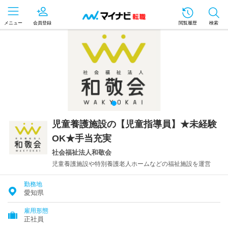
メニュー
会員登録
閲覧履歴
検索
児童養護施設の【児童指導員】★未経験
OK★手当充実
社会福祉法人和敬会
児童養護施設や特別養護老人ホームなどの福祉施設を運営
勤務地
愛知県
雇用形態
正社員