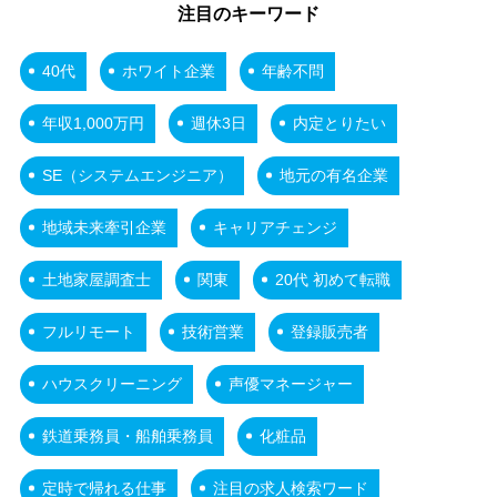
注目のキーワード
40代
ホワイト企業
年齢不問
年収1,000万円
週休3日
内定とりたい
SE（システムエンジニア）
地元の有名企業
地域未来牽引企業
キャリアチェンジ
土地家屋調査士
関東
20代 初めて転職
フルリモート
技術営業
登録販売者
ハウスクリーニング
声優マネージャー
鉄道乗務員・船舶乗務員
化粧品
定時で帰れる仕事
注目の求人検索ワード