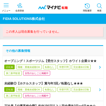
メニュー
会員登録
閲覧履歴
検索
FIDIA SOLUTIONS株式会社
この求人は現在募集を行っていません。
その他の募集情報
オープニング！スポーツジム【受付スタッフ】ホワイト企業☆★★
正社員
職種・業種未経験OK
転勤なし
学歴不問
完全週休2日制
第二新卒歓迎
女性のおしごと掲載中
未経験◎【ホテルスタッフ】賞与年3回／転勤なし★★★
正社員
職種・業種未経験OK
転勤なし
学歴不問
完全週休2日制
第二新卒歓迎
女性のおしごと掲載中
正社員【介護系総合職】年休156日以上！完全週休3日or4日★★☆