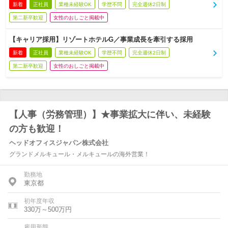
新着
正社員
業種未経験OK
学歴不問
完全週休2日制
第二新卒歓迎
女性のおしごと掲載中
【キャリア採用】リゾートホテルG／事業成長を牽引する採用
新着
正社員
業種未経験OK
学歴不問
完全週休2日制
第二新卒歓迎
女性のおしごと掲載中
【人事（労務管理）】★事業拡大に伴い、未経験
の方も歓迎！
ヘッドオフィスジャパン株式会社
グランドメルキュール・メルキュールの海外営業！
勤務地
東京都
初年度年収
330万～500万円
雇用形態