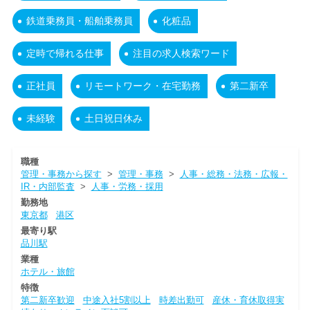
鉄道乗務員・船舶乗務員
化粧品
定時で帰れる仕事
注目の求人検索ワード
正社員
リモートワーク・在宅勤務
第二新卒
未経験
土日祝日休み
職種
管理・事務から探す
>
管理・事務
>
人事・総務・法務・広報・
IR・内部監査
>
人事・労務・採用
勤務地
東京都
港区
最寄り駅
品川駅
業種
ホテル・旅館
特徴
第二新卒歓迎
中途入社5割以上
時差出勤可
産休・育休取得実