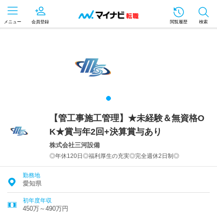
メニュー
会員登録
閲覧履歴
検索
【管工事施工管理】★未経験＆無資格O
K★賞与年2回+決算賞与あり
株式会社三河設備
◎年休120日◎福利厚生の充実◎完全週休2日制◎
勤務地
愛知県
初年度年収
450万～490万円