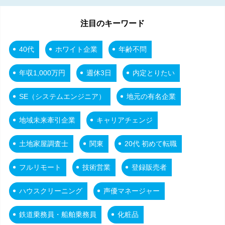
注目のキーワード
40代
ホワイト企業
年齢不問
年収1,000万円
週休3日
内定とりたい
SE（システムエンジニア）
地元の有名企業
地域未来牽引企業
キャリアチェンジ
土地家屋調査士
関東
20代 初めて転職
フルリモート
技術営業
登録販売者
ハウスクリーニング
声優マネージャー
鉄道乗務員・船舶乗務員
化粧品