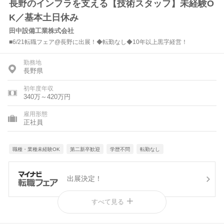
長野のインフラを支える【技術スタッフ】未経験O
K／基本土日休み
田中設備工業株式会社
■6/21転職フェア@長野に出展！◆転勤なし◆10年以上黒字経営！
勤務地
長野県
初年度年収
340万～420万円
雇用形態
正社員
職種・業種未経験OK
第二新卒歓迎
学歴不問
転勤なし
出展決定！
すべて見る
この企業のブログをみる