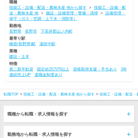
職種
技能工・設備・配送・農林水産 他から探す
>
技能工・設備・配
送・農林水産 他
>
施設・設備管理・警備・清掃
>
設備管理・
保守（ガス・空調・上下水・消防等）
勤務地
長野県
長野市
下高井郡山ノ内町
最寄り駅
柳原(長野県)駅
湯田中駅
業種
建設・土木
特徴
第二新卒歓迎
固定給25万円以上
資格取得支援・手当あり
3年
連続売上UP
退職金制度あり
転職TOP
技能工・設備・配送・農林水産 他から探す
技能工・設備・配送・
職種から転職・求人情報を探す
勤務地から転職・求人情報を探す