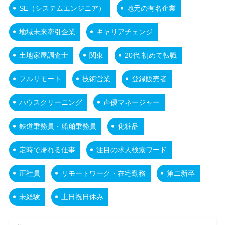
SE（システムエンジニア）
地元の有名企業
地域未来牽引企業
キャリアチェンジ
土地家屋調査士
関東
20代 初めて転職
フルリモート
技術営業
登録販売者
ハウスクリーニング
声優マネージャー
鉄道乗務員・船舶乗務員
化粧品
定時で帰れる仕事
注目の求人検索ワード
正社員
リモートワーク・在宅勤務
第二新卒
未経験
土日祝日休み