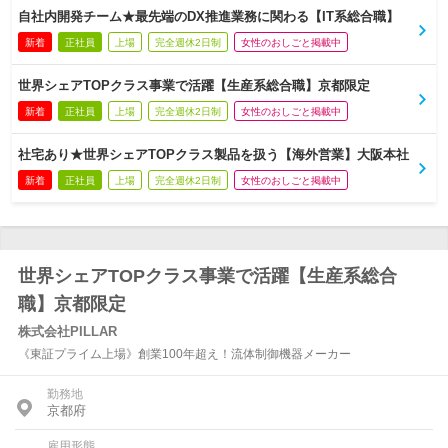
自社内開発チーム★最先端のDX推進業務に関わる【IT系総合職】
新着
正社員
上場
完全週休2日制
女性のおしごと掲載中
世界シェアTOPクラス事業で活躍【生産系総合職】京都限定
新着
正社員
上場
完全週休2日制
女性のおしごと掲載中
社宅あり★世界シェアTOPクラス製品を扱う【海外営業】大阪本社
新着
正社員
上場
完全週休2日制
女性のおしごと掲載中
世界シェアTOPクラス事業で活躍【生産系総合
職】京都限定
株式会社PILLAR
《東証プライム上場》創業100年超え！流体制御機器メーカー
勤務地
京都府
雇用形態