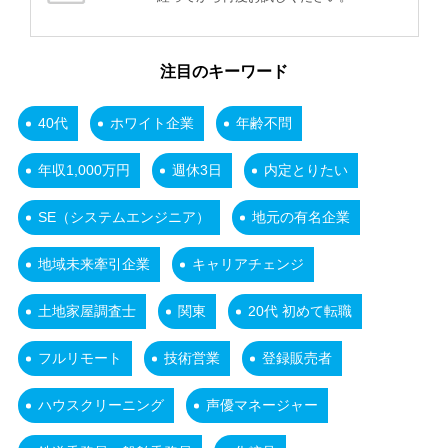
注目のキーワード
40代
ホワイト企業
年齢不問
年収1,000万円
週休3日
内定とりたい
SE（システムエンジニア）
地元の有名企業
地域未来牽引企業
キャリアチェンジ
土地家屋調査士
関東
20代 初めて転職
フルリモート
技術営業
登録販売者
ハウスクリーニング
声優マネージャー