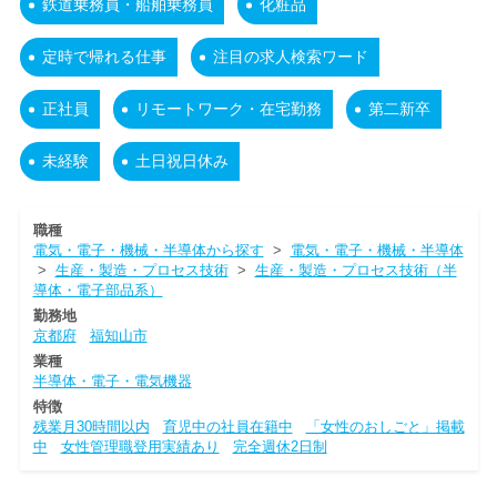
鉄道乗務員・船舶乗務員
化粧品
定時で帰れる仕事
注目の求人検索ワード
正社員
リモートワーク・在宅勤務
第二新卒
未経験
土日祝日休み
職種
電気・電子・機械・半導体から探す
>
電気・電子・機械・半導体
>
生産・製造・プロセス技術
>
生産・製造・プロセス技術（半
導体・電子部品系）
勤務地
京都府
福知山市
業種
半導体・電子・電気機器
特徴
残業月30時間以内
育児中の社員在籍中
「女性のおしごと」掲載
中
女性管理職登用実績あり
完全週休2日制