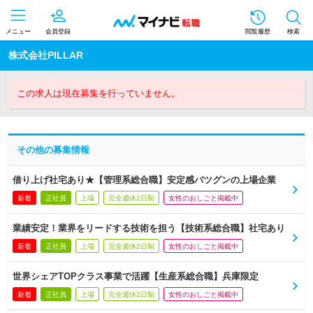
メニュー
会員登録
閲覧履歴
検索
株式会社PILLAR
この求人は現在募集を行っていません。
その他の募集情報
借り上げ社宅あり★【管理系総合職】安定感バツグンの上場企業
新着
正社員
上場
完全週休2日制
女性のおしごと掲載中
業績安定！業界をリードする技術を担う【技術系総合職】社宅あり
新着
正社員
上場
完全週休2日制
女性のおしごと掲載中
世界シェアTOPクラス事業で活躍【生産系総合職】兵庫限定
新着
正社員
上場
完全週休2日制
女性のおしごと掲載中