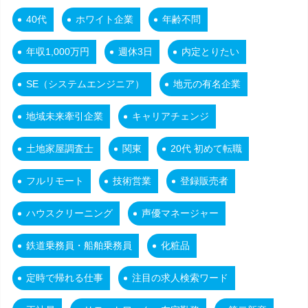
40代
ホワイト企業
年齢不問
年収1,000万円
週休3日
内定とりたい
SE（システムエンジニア）
地元の有名企業
地域未来牽引企業
キャリアチェンジ
土地家屋調査士
関東
20代 初めて転職
フルリモート
技術営業
登録販売者
ハウスクリーニング
声優マネージャー
鉄道乗務員・船舶乗務員
化粧品
定時で帰れる仕事
注目の求人検索ワード