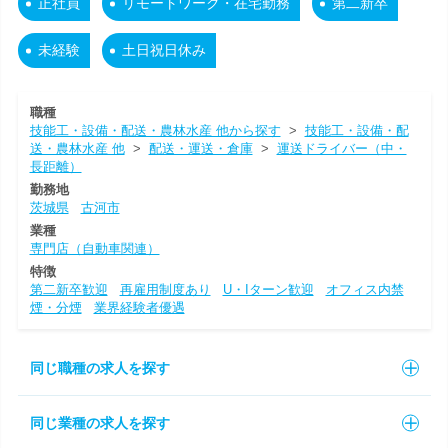
正社員
リモートワーク・在宅勤務
第二新卒
未経験
土日祝日休み
職種
技能工・設備・配送・農林水産 他から探す
>
技能工・設備・配
送・農林水産 他
>
配送・運送・倉庫
>
運送ドライバー（中・
長距離）
勤務地
茨城県
古河市
業種
専門店（自動車関連）
特徴
第二新卒歓迎
再雇用制度あり
U・Iターン歓迎
オフィス内禁
煙・分煙
業界経験者優遇
同じ職種の求人を探す
同じ業種の求人を探す