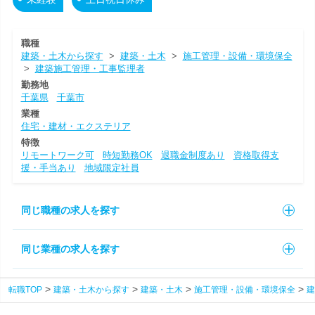
職種
建築・土木から探す
>
建築・土木
>
施工管理・設備・環境保全
>
建築施工管理・工事監理者
勤務地
千葉県
千葉市
業種
住宅・建材・エクステリア
特徴
リモートワーク可
時短勤務OK
退職金制度あり
資格取得支
援・手当あり
地域限定社員
同じ職種の求人を探す
同じ業種の求人を探す
転職TOP
建築・土木から探す
建築・土木
施工管理・設備・環境保全
建