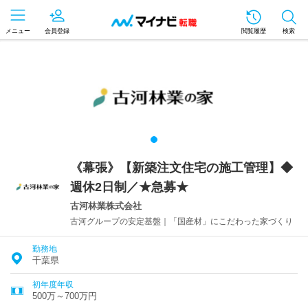
メニュー
会員登録
閲覧履歴
検索
《幕張》【新築注文住宅の施工管理】◆
週休2日制／★急募★
古河林業株式会社
古河グループの安定基盤｜「国産材」にこだわった家づくり
勤務地
千葉県
初年度年収
500万～700万円