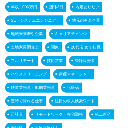
年収1,000万円
週休3日
内定とりたい
SE（システムエンジニア）
地元の有名企業
地域未来牽引企業
キャリアチェンジ
土地家屋調査士
関東
20代 初めて転職
フルリモート
技術営業
登録販売者
ハウスクリーニング
声優マネージャー
鉄道乗務員・船舶乗務員
化粧品
定時で帰れる仕事
注目の求人検索ワード
正社員
リモートワーク・在宅勤務
第二新卒
未経験
土日祝日休み