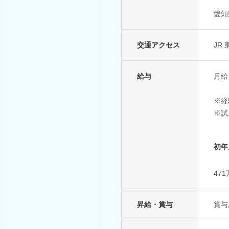
愛知
交通アクセス
JR
給与
月給
※経
※試
初年
47
昇給・賞与
賞与