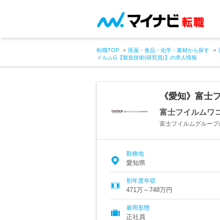
転職TOP
医薬・食品・化学・素材から探す
イルムG【製造技術(研究員)】の求人情報
《愛知》富士フ
富士フイルムワ
富士フイルムグループ
勤務地
愛知県
初年度年収
471万～748万円
雇用形態
正社員