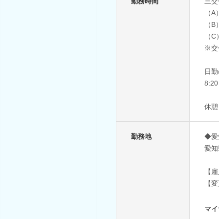
勤務時間
三交
（A）
（B）
（C）
※交
日勤
8:20
休憩
勤務地
◆愛
愛知
【雇
【変
マイ