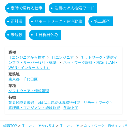
定時で帰れる仕事
注目の求人検索ワード
正社員
リモートワーク・在宅勤務
第二新卒
未経験
土日祝日休み
職種
ITエンジニアから探す
>
ITエンジニア
>
ネットワーク・通信イ
ンフラ・サーバー設計・構築
>
ネットワーク設計・構築（LAN・
WAN・インターネット）
勤務地
東京都
千代田区
業種
ソフトウェア・情報処理
特徴
業界経験者優遇
5日以上連続休暇取得可能
リモートワーク可
管理職・マネジメント経験歓迎
学歴不問
転職TOP
ITエンジニアから探す
ITエンジニア
ネットワーク・通信インフ