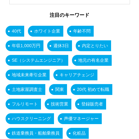
注目のキーワード
40代
ホワイト企業
年齢不問
年収1,000万円
週休3日
内定とりたい
SE（システムエンジニア）
地元の有名企業
地域未来牽引企業
キャリアチェンジ
土地家屋調査士
関東
20代 初めて転職
フルリモート
技術営業
登録販売者
ハウスクリーニング
声優マネージャー
鉄道乗務員・船舶乗務員
化粧品