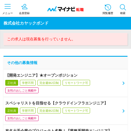
メニュー
会員登録
閲覧履歴
検索
株式会社カヤックボンド
この求人は現在募集を行っていません。
その他の募集情報
【開発エンジニア】★オープンポジション
正社員
学歴不問
完全週休2日制
リモートワーク可
女性のおしごと掲載中
スペシャリストを目指せる【クラウドインフラエンジニア】
正社員
学歴不問
完全週休2日制
リモートワーク可
女性のおしごと掲載中
有名大手企業のプロジェクト多数！【業務系開発エンジニア】