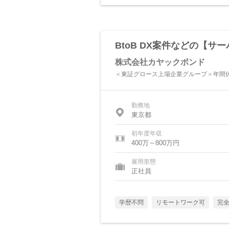
BtoB DX案件などの【
株式会社カヤックボンド
＜東証グロース上場企業グループ＞年間休
勤務地
東京都
初年度年収
400万～800万円
雇用形態
正社員
学歴不問
リモートワーク可
完全