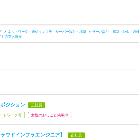
ア
ネットワーク・通信インフラ・サーバー設計・構築
サーバ設計・構築（LAN・W
ニア】の求人情報
ンポジション
正社員
ートワーク可
女性のおしごと掲載中
クラウドインフラエンジニア】
正社員