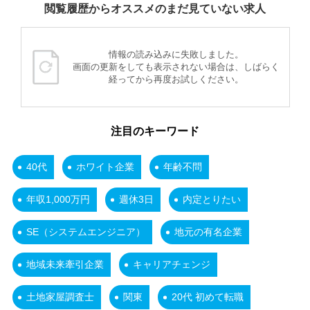
閲覧履歴からオススメのまだ見ていない求人
情報の読み込みに失敗しました。
画面の更新をしても表示されない場合は、しばらく
経ってから再度お試しください。
注目のキーワード
40代
ホワイト企業
年齢不問
年収1,000万円
週休3日
内定とりたい
SE（システムエンジニア）
地元の有名企業
地域未来牽引企業
キャリアチェンジ
土地家屋調査士
関東
20代 初めて転職