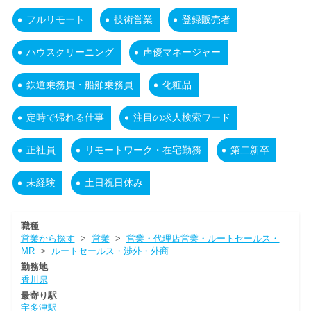
フルリモート
技術営業
登録販売者
ハウスクリーニング
声優マネージャー
鉄道乗務員・船舶乗務員
化粧品
定時で帰れる仕事
注目の求人検索ワード
正社員
リモートワーク・在宅勤務
第二新卒
未経験
土日祝日休み
職種
営業から探す
>
営業
>
営業・代理店営業・ルートセールス・
MR
>
ルートセールス・渉外・外商
勤務地
香川県
最寄り駅
宇多津駅