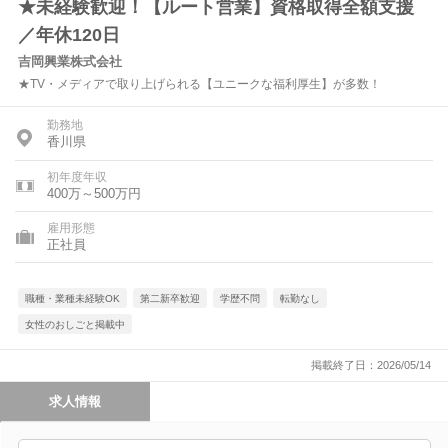
★未経験歓迎！【ルート営業】資格取得全額支援
／年休120日
吉岡興業株式会社
★TV・メディアで取り上げられる【ユニークな福利厚生】が多数！
勤務地
香川県
初年度年収
400万～500万円
雇用形態
正社員
職種・業種未経験OK
第二新卒歓迎
学歴不問
転勤なし
女性のおしごと掲載中
掲載終了日：2026/05/14
求人情報