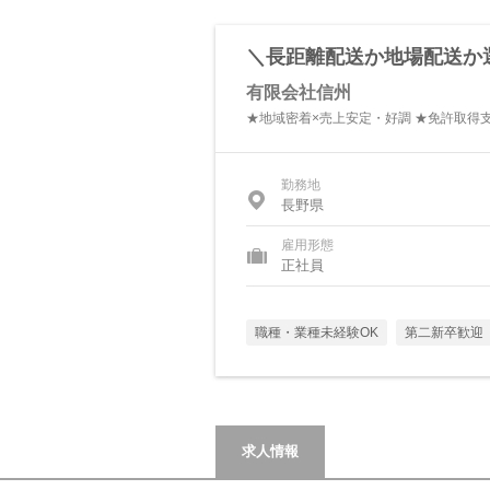
＼長距離配送か地場配送か
有限会社信州
★地域密着×売上安定・好調 ★免許取得
勤務地
長野県
雇用形態
正社員
職種・業種未経験OK
第二新卒歓迎
求人情報