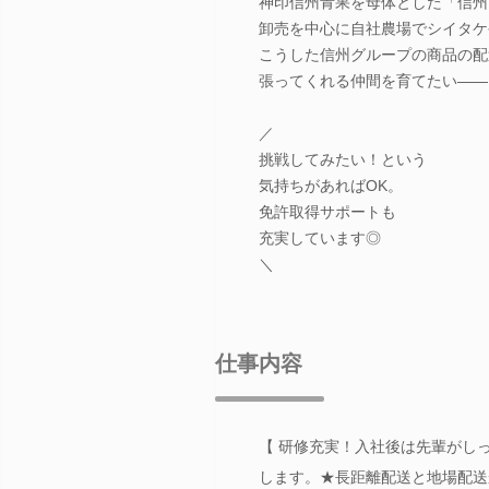
神印信州青果を母体とした「信州
卸売を中心に自社農場でシイタケ
こうした信州グループの商品の配
張ってくれる仲間を育てたい――
／
挑戦してみたい！という
気持ちがあればOK。
免許取得サポートも
充実しています◎
＼
仕事内容
【 研修充実！入社後は先輩がし
します。★長距離配送と地場配送