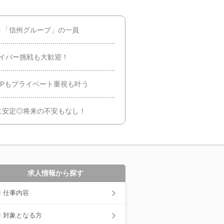
う「信州グループ」の一員
ライバー挑戦も大歓迎！
Pもプライベート重視も叶う
に安定◎将来の不安もなし！
求人情報から探す
仕事内容
対象となる方