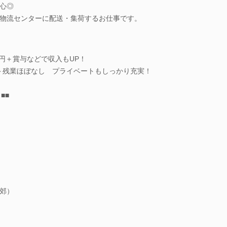
心◎
物流センターに配送・集荷するお仕事です。
万円＋賞与などで収入もUP！
万円＋残業ほぼなし プライベートもしっかり充実！
■■
。
郊）