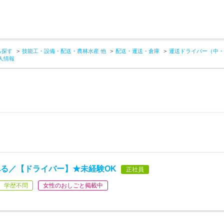
ら探す
技能工・設備・配送・農林水産 他
配送・運送・倉庫
運送ドライバー（中・
人情報
る／【ドライバー】★未経験OK
正社員
学歴不問
女性のおしごと掲載中