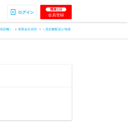
簡単1分
ログイン
会員登録
長距離）
有限会社信州
＼長距離配送か地場