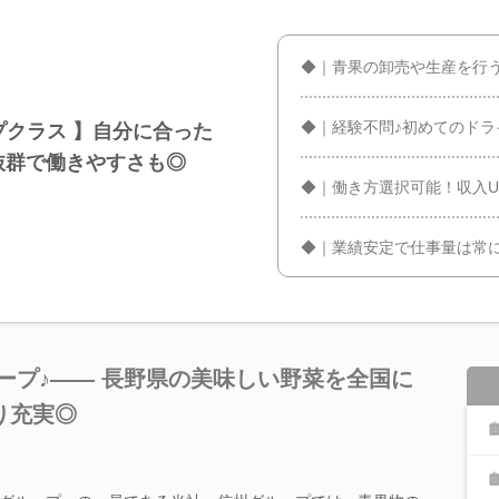
◆｜青果の卸売や生産を行
◆｜経験不問♪初めてのド
プクラス 】自分に合った
抜群で働きやすさも◎
◆｜働き方選択可能！収入U
◆｜業績安定で仕事量は常
ープ♪―― 長野県の美味しい野菜を全国に
り充実◎