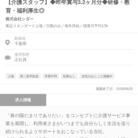
【介護スタッフ】◆昨年賞与3.2ヶ月分◆研修・教
育・福利厚生◎
株式会社シダー
東証スタンダード上場／日勤のみ／毎年昇給／残業月平均13h
勤務地
千葉県
雇用形態
正社員
上場
第二新卒歓迎
学歴不問
転勤なし
女性のおしごと掲載中
掲載終了日：2026/06/25
求人情報
「春の陽だまりでありたい」をコンセプトに介護サービス事
業を展開し、利用者さまがいつまでも自分らしく生活を送り
続けられるようサポートをおこなっている当社。