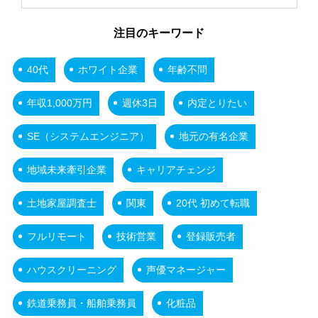
注目のキーワード
40代
ホワイト企業
年齢不問
年収1,000万円
週休3日
内定とりたい
SE（システムエンジニア）
地元の有名企業
地域未来牽引企業
キャリアチェンジ
土地家屋調査士
関東
20代 初めて転職
フルリモート
技術営業
登録販売者
ハウスクリーニング
声優マネージャー
鉄道乗務員・船舶乗務員
化粧品