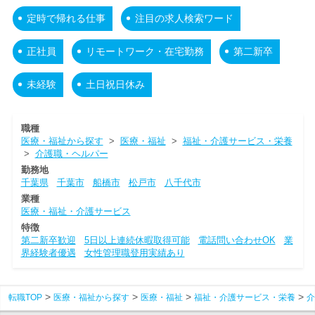
定時で帰れる仕事
注目の求人検索ワード
正社員
リモートワーク・在宅勤務
第二新卒
未経験
土日祝日休み
職種
医療・福祉から探す
>
医療・福祉
>
福祉・介護サービス・栄養
>
介護職・ヘルパー
勤務地
千葉県
千葉市
船橋市
松戸市
八千代市
業種
医療・福祉・介護サービス
特徴
第二新卒歓迎
5日以上連続休暇取得可能
電話問い合わせOK
業
界経験者優遇
女性管理職登用実績あり
転職TOP
医療・福祉から探す
医療・福祉
福祉・介護サービス・栄養
介