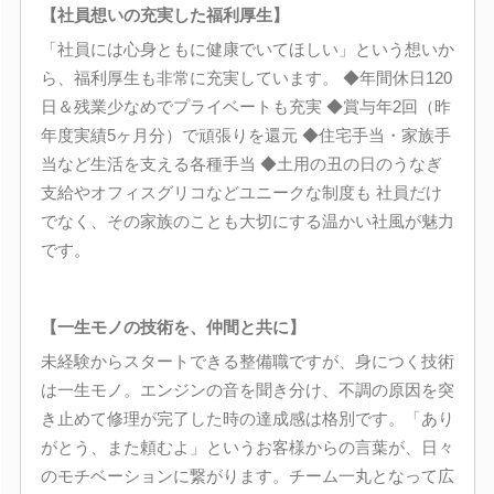
【社員想いの充実した福利厚生】
「社員には心身ともに健康でいてほしい」という想いか
ら、福利厚生も非常に充実しています。 ◆年間休日120
日＆残業少なめでプライベートも充実 ◆賞与年2回（昨
年度実績5ヶ月分）で頑張りを還元 ◆住宅手当・家族手
当など生活を支える各種手当 ◆土用の丑の日のうなぎ
支給やオフィスグリコなどユニークな制度も 社員だけ
でなく、その家族のことも大切にする温かい社風が魅力
です。
【一生モノの技術を、仲間と共に】
未経験からスタートできる整備職ですが、身につく技術
は一生モノ。エンジンの音を聞き分け、不調の原因を突
き止めて修理が完了した時の達成感は格別です。「あり
がとう、また頼むよ」というお客様からの言葉が、日々
のモチベーションに繋がります。チーム一丸となって広