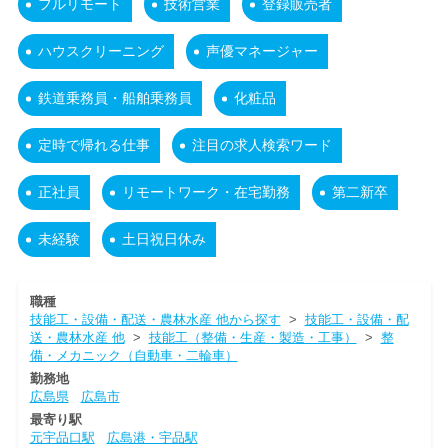
フルリモート
技術営業
登録販売者
ハウスクリーニング
声優マネージャー
鉄道乗務員・船舶乗務員
化粧品
定時で帰れる仕事
注目の求人検索ワード
正社員
リモートワーク・在宅勤務
第二新卒
未経験
土日祝日休み
職種
技能工・設備・配送・農林水産 他から探す
>
技能工・設備・配
送・農林水産 他
>
技能工（整備・生産・製造・工事）
>
整
備・メカニック（自動車・二輪車）
勤務地
広島県
広島市
最寄り駅
元宇品口駅
広島港・宇品駅