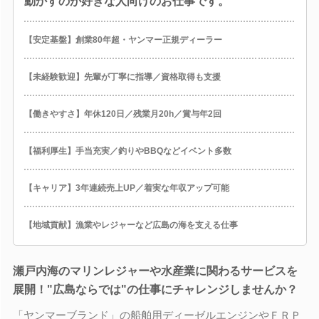
動かすのが好きな人向けのお仕事です。
【安定基盤】創業80年超・ヤンマー正規ディーラー
【未経験歓迎】先輩が丁寧に指導／資格取得も支援
【働きやすさ】年休120日／残業月20h／賞与年2回
【福利厚生】手当充実／釣りやBBQなどイベント多数
【キャリア】3年連続売上UP／着実な年収アップ可能
【地域貢献】漁業やレジャーなど広島の海を支える仕事
瀬戸内海のマリンレジャーや水産業に関わるサービスを
展開！"広島ならでは"の仕事にチャレンジしませんか？
「ヤンマーブランド」の船舶用ディーゼルエンジンやＦＲＰ