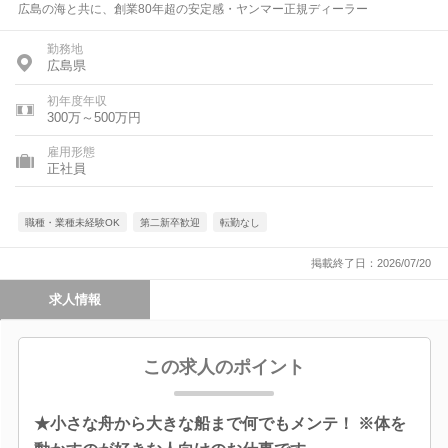
広島の海と共に、創業80年超の安定感・ヤンマー正規ディーラー
勤務地
広島県
初年度年収
300万～500万円
雇用形態
正社員
職種・業種未経験OK
第二新卒歓迎
転勤なし
掲載終了日：2026/07/20
求人情報
この求人のポイント
★小さな舟から大きな船まで何でもメンテ！ ※体を