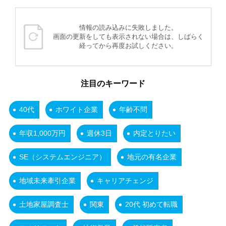
情報の読み込みに失敗しました。
画面の更新をしても表示されない場合は、しばらく
経ってから再度お試しください。
注目のキーワード
40代
ホワイト企業
年齢不問
年収1,000万円
週休3日
内定とりたい
SE（システムエンジニア）
地元の有名企業
地域未来牽引企業
キャリアチェンジ
土地家屋調査士
関東
20代 初めて転職