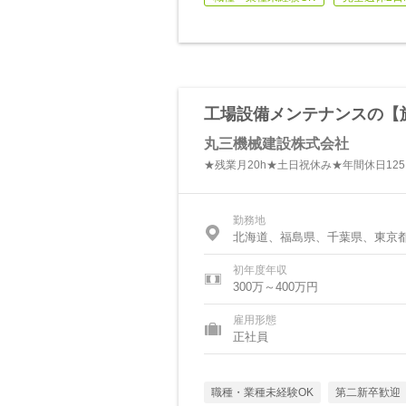
工場設備メンテナンスの【
丸三機械建設株式会社
★残業月20h★土日祝休み★年間休日12
勤務地
北海道、福島県、千葉県、東京
初年度年収
300万～400万円
雇用形態
正社員
職種・業種未経験OK
第二新卒歓迎