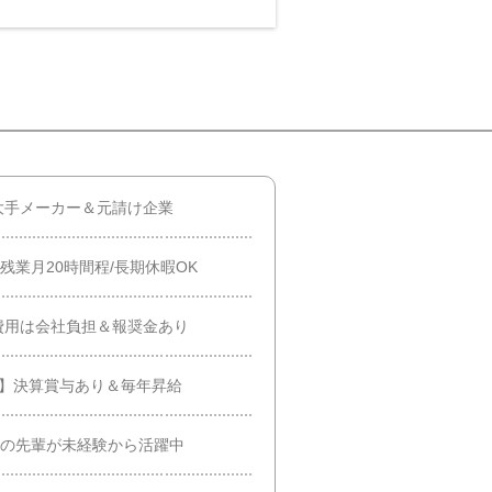
大手メーカー＆元請け企業
残業月20時間程/長期休暇OK
費用は会社負担＆報奨金あり
分】決算賞与あり＆毎年昇給
％の先輩が未経験から活躍中