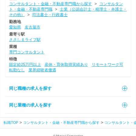
コンサルタント・金融・不動産専門職から探す
>
コンサルタン
ト・金融・不動産専門職
>
士業（公認会計士・税理士・弁護士・
その他）
>
司法書士・行政書士
勤務地
愛知県
名古屋市
最寄り駅
ささしまライブ駅
業種
専門コンサルタント
特徴
固定給25万円以上
産休・育休取得実績あり
リモートワーク可
転勤なし
業界経験者優遇
同じ職種の求人を探す
同じ業種の求人を探す
転職TOP
コンサルタント・金融・不動産専門職から探す
コンサルタント・
© Mynavi Corporation