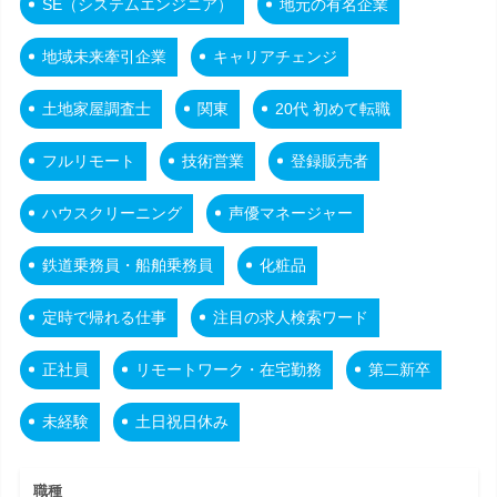
SE（システムエンジニア）
地元の有名企業
地域未来牽引企業
キャリアチェンジ
土地家屋調査士
関東
20代 初めて転職
フルリモート
技術営業
登録販売者
ハウスクリーニング
声優マネージャー
鉄道乗務員・船舶乗務員
化粧品
定時で帰れる仕事
注目の求人検索ワード
正社員
リモートワーク・在宅勤務
第二新卒
未経験
土日祝日休み
職種