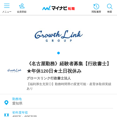
メニュー
会員登録
閲覧履歴
検索
《名古屋勤務》経験者募集【行政書士】
★年休120日★土日祝休み
グロースリンク行政書士法人
【福利厚生充実◎】勤務時間帯の変更可能・産育休取得実績
あり
勤務地
愛知県
初年度年収
400万～600万円