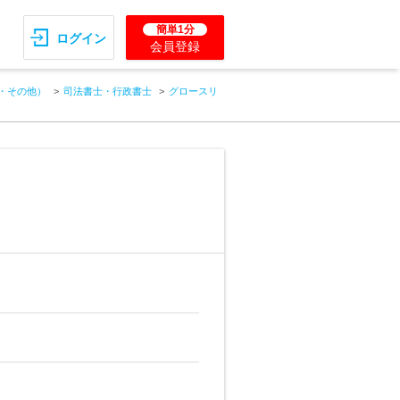
簡単1分
ログイン
会員登録
・その他）
司法書士・行政書士
グロースリ