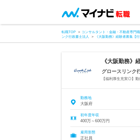
転職TOP
コンサルタント・金融・不動産専門職
ンク行政書士法人
《大阪勤務》経験者募集【行
《大阪勤務》経
グロースリンク
【福利厚生充実◎】勤
勤務地
大阪府
初年度年収
400万～600万円
雇用形態
正社員