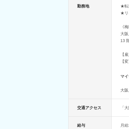
勤務地
★転
★リ
《梅
大阪
13 
【雇
【変
マイ
大阪
交通アクセス
「大
給与
月給2