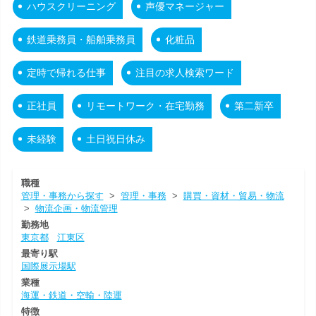
ハウスクリーニング
声優マネージャー
鉄道乗務員・船舶乗務員
化粧品
定時で帰れる仕事
注目の求人検索ワード
正社員
リモートワーク・在宅勤務
第二新卒
未経験
土日祝日休み
職種
管理・事務から探す
>
管理・事務
>
購買・資材・貿易・物流
>
物流企画・物流管理
勤務地
東京都
江東区
最寄り駅
国際展示場駅
業種
海運・鉄道・空輸・陸運
特徴