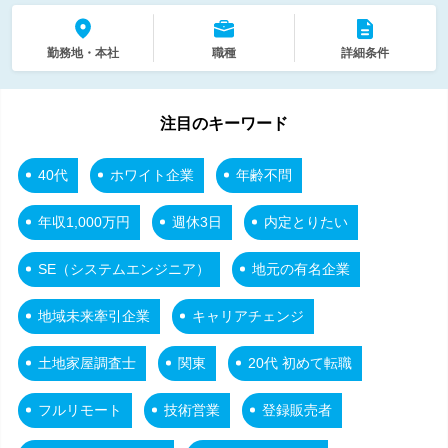
勤務地・本社
職種
詳細条件
注目のキーワード
40代
ホワイト企業
年齢不問
年収1,000万円
週休3日
内定とりたい
SE（システムエンジニア）
地元の有名企業
地域未来牽引企業
キャリアチェンジ
土地家屋調査士
関東
20代 初めて転職
フルリモート
技術営業
登録販売者