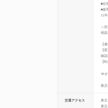
■住
■最
ロ半
＜在
相談
【雇
【変
確認
【転
マイ
東京
交通アクセス
東京
東京