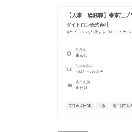
【人事・総務職】◆東証プ
ダイトロン株式会社
海外ビジネスを強化するグローバルカン
勤務地
東京都
初年度年収
460万～685万円
雇用形態
正社員
業種未経験OK
上場
第二新卒歓