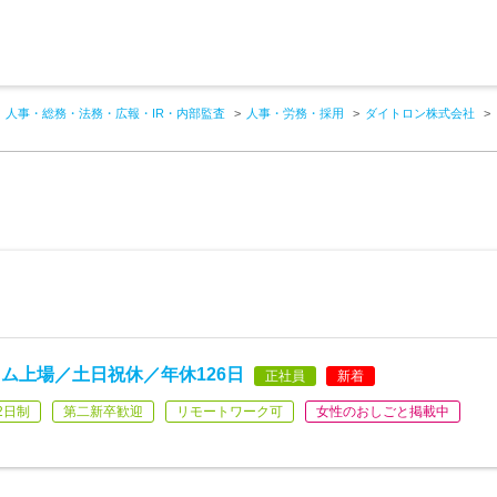
人事・総務・法務・広報・IR・内部監査
人事・労務・採用
ダイトロン株式会社
ム上場／土日祝休／年休126日
正社員
新着
2日制
第二新卒歓迎
リモートワーク可
女性のおしごと掲載中