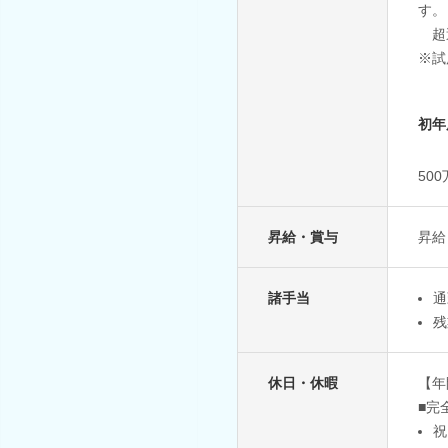
す。
超
※試
初年
50
昇給・賞与
昇給
諸手当
通
残
休日・休暇
【年
■完
祝