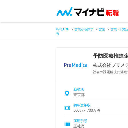
転職TOP
営業から探す
営業
営業・代理
報
予防医療推進企
株式会社プリメ
社会の課題解決に邁進
勤務地
東京都
初年度年収
500万～700万円
雇用形態
正社員