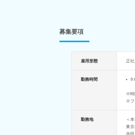
募集要項
雇用形態
正社
勤務時間
9
※時
※フ
勤務地
＜本
東京
寺田