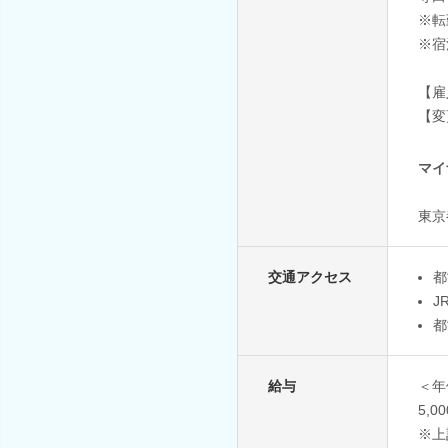
※転
※宿
【雇
【変
マイ
東京
交通アクセス
都
J
都
給与
＜年
5,0
※上