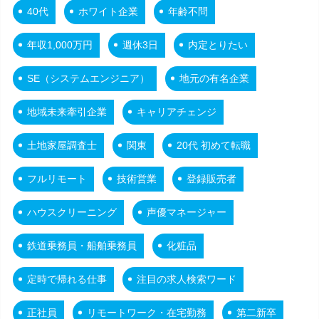
40代
ホワイト企業
年齢不問
年収1,000万円
週休3日
内定とりたい
SE（システムエンジニア）
地元の有名企業
地域未来牽引企業
キャリアチェンジ
土地家屋調査士
関東
20代 初めて転職
フルリモート
技術営業
登録販売者
ハウスクリーニング
声優マネージャー
鉄道乗務員・船舶乗務員
化粧品
定時で帰れる仕事
注目の求人検索ワード
正社員
リモートワーク・在宅勤務
第二新卒