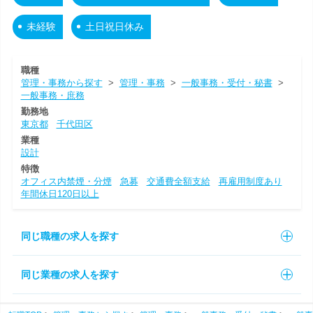
未経験
土日祝日休み
職種
管理・事務から探す
>
管理・事務
>
一般事務・受付・秘書
>
一般事務・庶務
勤務地
東京都
千代田区
業種
設計
特徴
オフィス内禁煙・分煙
急募
交通費全額支給
再雇用制度あり
年間休日120日以上
同じ職種の求人を探す
同じ業種の求人を探す