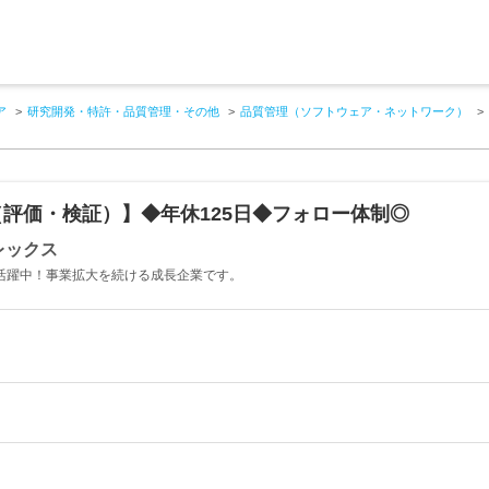
ア
研究開発・特許・品質管理・その他
品質管理（ソフトウェア・ネットワーク）
評価・検証）】◆年休125日◆フォロー体制◎
レックス
が活躍中！事業拡大を続ける成長企業です。