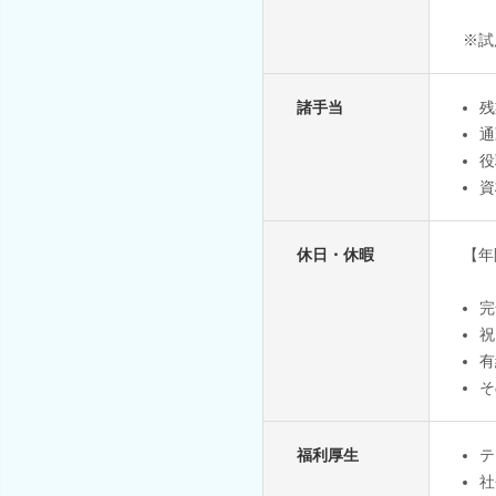
※試
諸手当
残
通
役
資
休日・休暇
【年
完
祝
有
そ
福利厚生
テ
社