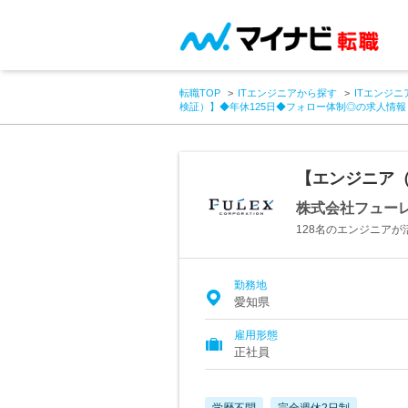
転職TOP
ITエンジニアから探す
ITエンジニ
検証）】◆年休125日◆フォロー体制◎の求人情報
【エンジニア（
株式会社フュー
128名のエンジニア
勤務地
愛知県
雇用形態
正社員
学歴不問
完全週休2日制