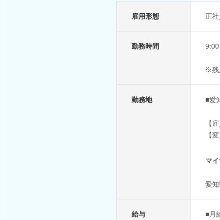
雇用形態
正社
勤務時間
9:
※残
勤務地
■愛
【雇
【変
マイ
愛知
給与
■月給