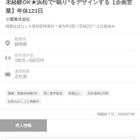
未経験OK★浜松で“眠り”をデザインする【企画営
業】年休123日
小栗株式会社
残業ほぼなし＆原則定時退社＊賞与年2回＊完休2日＊土日祝休み
勤務地
静岡県
初年度年収
330万～550万円
雇用形態
正社員
職種・業種未経験OK
第二新卒歓迎
転勤なし
完全週休2日制
女性のおしごと掲載中
掲載終了日：2026/07/30
求人情報