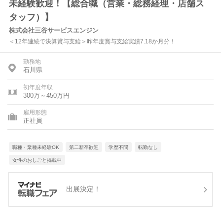
未経験歓迎！【総合職（営業・総務経理・店舗ス
タッフ）】
株式会社三谷サービスエンジン
＜12年連続で決算賞与支給＞昨年度賞与支給実績7.18か月分！
勤務地
石川県
初年度年収
300万～450万円
雇用形態
正社員
職種・業種未経験OK
第二新卒歓迎
学歴不問
転勤なし
女性のおしごと掲載中
出展決定！