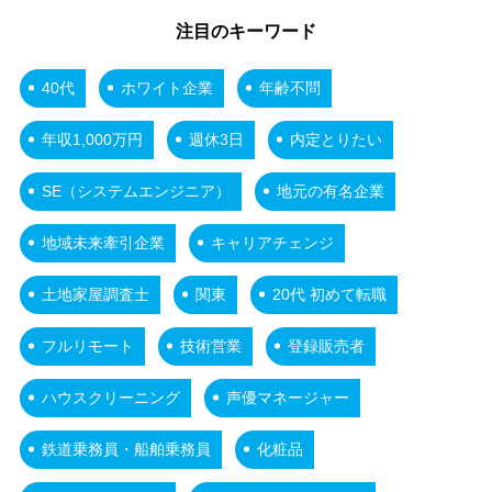
注目のキーワード
40代
ホワイト企業
年齢不問
年収1,000万円
週休3日
内定とりたい
SE（システムエンジニア）
地元の有名企業
地域未来牽引企業
キャリアチェンジ
土地家屋調査士
関東
20代 初めて転職
フルリモート
技術営業
登録販売者
ハウスクリーニング
声優マネージャー
鉄道乗務員・船舶乗務員
化粧品