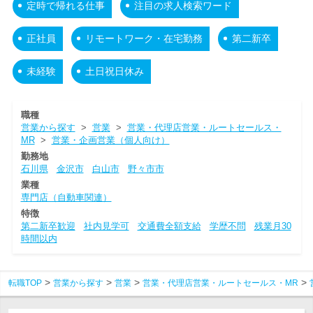
定時で帰れる仕事
注目の求人検索ワード
正社員
リモートワーク・在宅勤務
第二新卒
未経験
土日祝日休み
職種
営業から探す
>
営業
>
営業・代理店営業・ルートセールス・
MR
>
営業・企画営業（個人向け）
勤務地
石川県
金沢市
白山市
野々市市
業種
専門店（自動車関連）
特徴
第二新卒歓迎
社内見学可
交通費全額支給
学歴不問
残業月30
時間以内
転職TOP
営業から探す
営業
営業・代理店営業・ルートセールス・MR