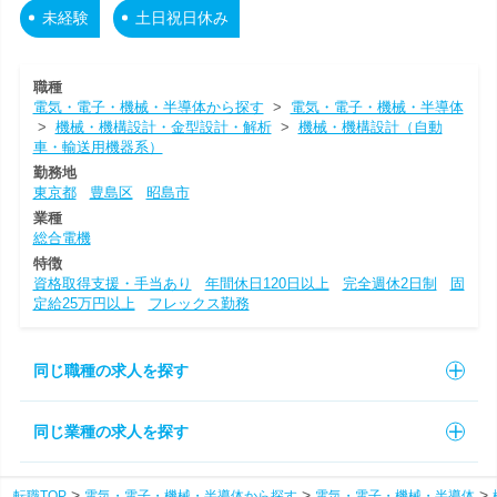
未経験
土日祝日休み
職種
電気・電子・機械・半導体から探す
>
電気・電子・機械・半導体
>
機械・機構設計・金型設計・解析
>
機械・機構設計（自動
車・輸送用機器系）
勤務地
東京都
豊島区
昭島市
業種
総合電機
特徴
資格取得支援・手当あり
年間休日120日以上
完全週休2日制
固
定給25万円以上
フレックス勤務
同じ職種の求人を探す
同じ業種の求人を探す
転職TOP
電気・電子・機械・半導体から探す
電気・電子・機械・半導体