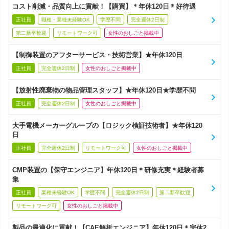
コスト削減・品質向上に貢献！【購買】＊年休120日＊好待遇
正社員
職種・業種未経験OK
学歴不問
完全週休2日制
第二新卒歓迎
リモートワーク可
女性のおしごと掲載中
【制御装置のアフターサービス・技術営業】★年休120日
正社員
完全週休2日制
女性のおしごと掲載中
【放射性廃棄物の物品管理スタッフ】★年休120日★学歴不問
正社員
完全週休2日制
女性のおしごと掲載中
大手電機メーカーグループの【ロジック検証技術者】★年休120
日
正社員
完全週休2日制
リモートワーク可
女性のおしごと掲載中
CMP装置の【保守エンジニア】年休120日＊研修充実＊経験者募
集
正社員
業種未経験OK
学歴不問
完全週休2日制
第二新卒歓迎
リモートワーク可
女性のおしごと掲載中
製品の最適化に貢献！【CAE解析エンジニア】年休120日＊完休2