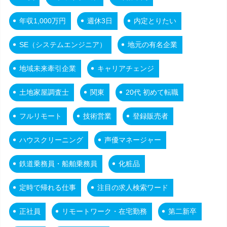
年収1,000万円
週休3日
内定とりたい
SE（システムエンジニア）
地元の有名企業
地域未来牽引企業
キャリアチェンジ
土地家屋調査士
関東
20代 初めて転職
フルリモート
技術営業
登録販売者
ハウスクリーニング
声優マネージャー
鉄道乗務員・船舶乗務員
化粧品
定時で帰れる仕事
注目の求人検索ワード
正社員
リモートワーク・在宅勤務
第二新卒