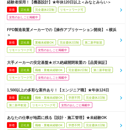
経験者採用！【機器設計】★年休120日以上＜みなとみらい＞
新着
正社員
完全週休2日制
リモートワーク可
女性のおしごと掲載中
FPD製造装置メーカーでの【操作アプリケーション開発】＜横浜
＞
新着
正社員
業種未経験OK
完全週休2日制
第二新卒歓迎
リモートワーク可
女性のおしごと掲載中
大手メーカーの安定基盤★ガス絶縁開閉装置の【品質保証】
新着
正社員
職種・業種未経験OK
完全週休2日制
第二新卒歓迎
リモートワーク可
女性のおしごと掲載中
1,500以上の多彩な案件あり！【エンジニア職】★年休124日
新着
正社員
職種・業種未経験OK
学歴不問
完全週休2日制
第二新卒歓迎
リモートワーク可
女性のおしごと掲載中
あなたの仕事が地図に残る【設計・施工管理】★未経験OK
新着
正社員
職種・業種未経験OK
学歴不問
完全週休2日制