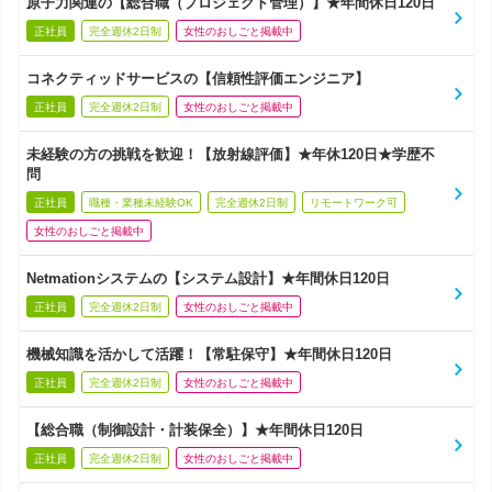
原子力関連の【総合職（プロジェクト管理）】★年間休日120日
正社員
完全週休2日制
女性のおしごと掲載中
コネクティッドサービスの【信頼性評価エンジニア】
正社員
完全週休2日制
女性のおしごと掲載中
未経験の方の挑戦を歓迎！【放射線評価】★年休120日★学歴不
問
正社員
職種・業種未経験OK
完全週休2日制
リモートワーク可
女性のおしごと掲載中
Netmationシステムの【システム設計】★年間休日120日
正社員
完全週休2日制
女性のおしごと掲載中
機械知識を活かして活躍！【常駐保守】★年間休日120日
正社員
完全週休2日制
女性のおしごと掲載中
【総合職（制御設計・計装保全）】★年間休日120日
正社員
完全週休2日制
女性のおしごと掲載中