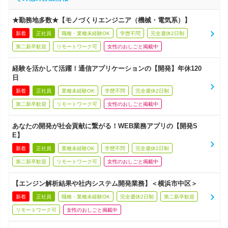
★勤務地多数★【モノづくりエンジニア（機械・電気系）】
新着
正社員
職種・業種未経験OK
学歴不問
完全週休2日制
第二新卒歓迎
リモートワーク可
女性のおしごと掲載中
経験を活かして活躍！通信アプリケーションの【開発】年休120
日
新着
正社員
業種未経験OK
学歴不問
完全週休2日制
第二新卒歓迎
リモートワーク可
女性のおしごと掲載中
あなたの開発が社会貢献に繋がる！WEB業務アプリの【開発S
E】
新着
正社員
業種未経験OK
学歴不問
完全週休2日制
第二新卒歓迎
リモートワーク可
女性のおしごと掲載中
【エンジン解析結果や社内システム開発業務】＜横浜市中区＞
新着
正社員
職種・業種未経験OK
完全週休2日制
第二新卒歓迎
リモートワーク可
女性のおしごと掲載中