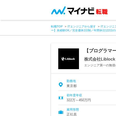
転職TOP
ITエンジニアから探す
ITエンジニ
ー】未経験OK／完全週休2日制／年間休日122日
【プログラマー
株式会社Liblock
エンジニア第一の無借
勤務地
東京都
初年度年収
322万～450万円
雇用形態
正社員