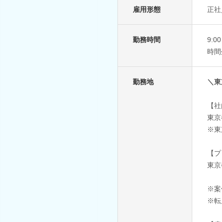
雇用形態
正社
勤務時間
9:
時間
勤務地
＼東
【社
東京
※東
【プ
東京
※案
※転