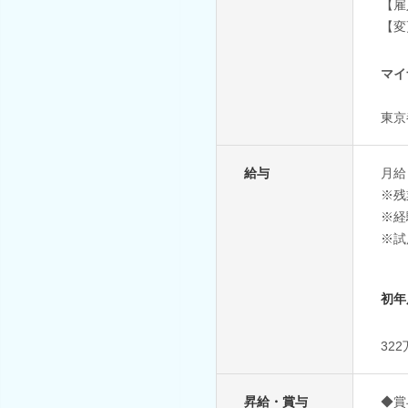
【雇
【変
マイ
東京
給与
月給
※残
※経
※試
初年
32
昇給・賞与
◆賞