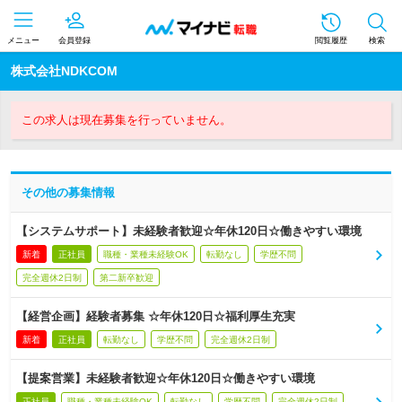
メニュー
会員登録
閲覧履歴
検索
株式会社NDKCOM
この求人は現在募集を行っていません。
その他の募集情報
【システムサポート】未経験者歓迎☆年休120日☆働きやすい環境
新着
正社員
職種・業種未経験OK
転勤なし
学歴不問
完全週休2日制
第二新卒歓迎
【経営企画】経験者募集 ☆年休120日☆福利厚生充実
新着
正社員
転勤なし
学歴不問
完全週休2日制
【提案営業】未経験者歓迎☆年休120日☆働きやすい環境
正社員
職種・業種未経験OK
転勤なし
学歴不問
完全週休2日制