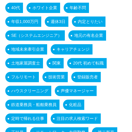
40代
ホワイト企業
年齢不問
年収1,000万円
週休3日
内定とりたい
SE（システムエンジニア）
地元の有名企業
地域未来牽引企業
キャリアチェンジ
土地家屋調査士
関東
20代 初めて転職
フルリモート
技術営業
登録販売者
ハウスクリーニング
声優マネージャー
鉄道乗務員・船舶乗務員
化粧品
定時で帰れる仕事
注目の求人検索ワード