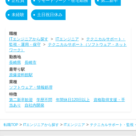
正社員
リモートワーク・在宅勤務
第二新卒
未経験
土日祝日休み
職種
ITエンジニアから探す
>
ITエンジニア
>
テクニカルサポート・
監視・運用・保守
>
テクニカルサポート（ソフトウェア・ネット
ワーク）
勤務地
長崎県
長崎市
最寄り駅
原爆資料館駅
業種
ソフトウェア・情報処理
特徴
第二新卒歓迎
学歴不問
年間休日120日以上
資格取得支援・手
当あり
自社内開発
転職TOP
ITエンジニアから探す
ITエンジニア
テクニカルサポート・監視