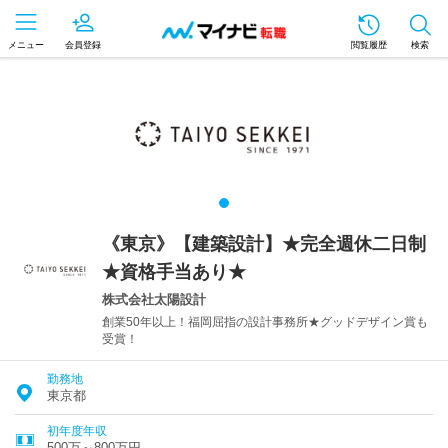
メニュー
会員登録
閲覧履歴
検索
《東京》【建築設計】★完全週休二日制
★資格手当あり★
株式会社太陽設計
創業50年以上！福岡屈指の設計事務所★グッドデザイン賞も
受賞！
勤務地
東京都
初年度年収
500万～800万円