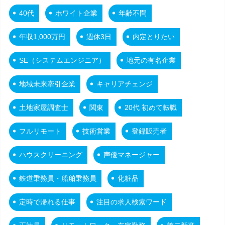
40代
ホワイト企業
年齢不問
年収1,000万円
週休3日
内定とりたい
SE（システムエンジニア）
地元の有名企業
地域未来牽引企業
キャリアチェンジ
土地家屋調査士
関東
20代 初めて転職
フルリモート
技術営業
登録販売者
ハウスクリーニング
声優マネージャー
鉄道乗務員・船舶乗務員
化粧品
定時で帰れる仕事
注目の求人検索ワード