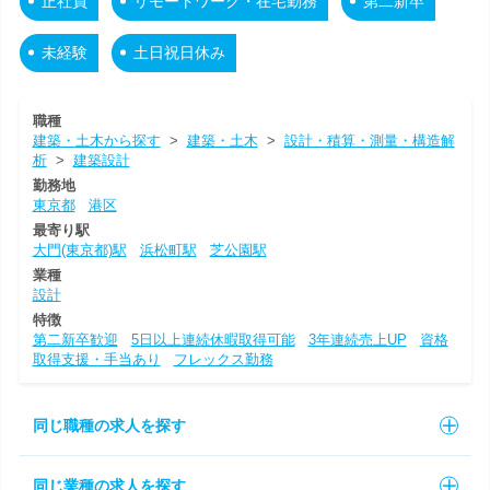
正社員
リモートワーク・在宅勤務
第二新卒
未経験
土日祝日休み
職種
建築・土木から探す
>
建築・土木
>
設計・積算・測量・構造解
析
>
建築設計
勤務地
東京都
港区
最寄り駅
大門(東京都)駅
浜松町駅
芝公園駅
業種
設計
特徴
第二新卒歓迎
5日以上連続休暇取得可能
3年連続売上UP
資格
取得支援・手当あり
フレックス勤務
同じ職種の求人を探す
同じ業種の求人を探す