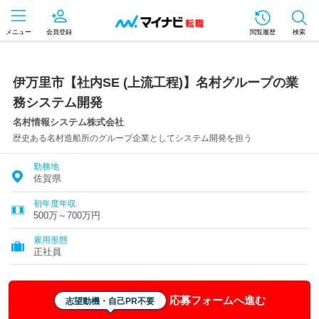
メニュー
会員登録
閲覧履歴
検索
伊万里市【社内SE (上流工程)】名村グループの業
務システム開発
名村情報システム株式会社
歴史ある名村造船所のグループ企業としてシステム開発を担う
勤務地
佐賀県
初年度年収
500万～700万円
雇用形態
正社員
応募フォームへ進む
志望動機・自己PR不要