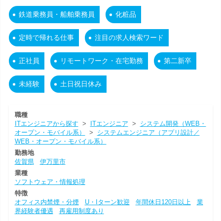
鉄道乗務員・船舶乗務員
化粧品
定時で帰れる仕事
注目の求人検索ワード
正社員
リモートワーク・在宅勤務
第二新卒
未経験
土日祝日休み
職種
ITエンジニアから探す
>
ITエンジニア
>
システム開発（WEB・
オープン・モバイル系）
>
システムエンジニア（アプリ設計／
WEB・オープン・モバイル系）
勤務地
佐賀県
伊万里市
業種
ソフトウェア・情報処理
特徴
オフィス内禁煙・分煙
U・Iターン歓迎
年間休日120日以上
業
界経験者優遇
再雇用制度あり