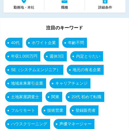
勤務地・本社
職種
詳細条件
注目のキーワード
40代
ホワイト企業
年齢不問
年収1,000万円
週休3日
内定とりたい
SE（システムエンジニア）
地元の有名企業
地域未来牽引企業
キャリアチェンジ
土地家屋調査士
関東
20代 初めて転職
フルリモート
技術営業
登録販売者
ハウスクリーニング
声優マネージャー