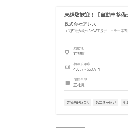
未経験歓迎！【自動車整備
株式会社アレス
＜関西最大級のBMW正規ディーラー車専
勤務地
京都府
初年度年収
450万～650万円
雇用形態
正社員
業種未経験OK
第二新卒歓迎
学