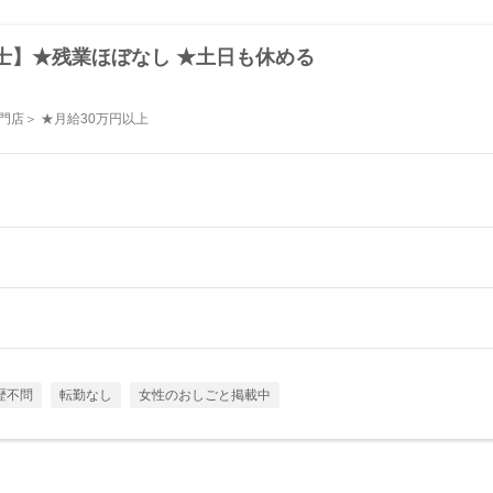
士】★残業ほぼなし ★土日も休める
門店＞ ★月給30万円以上
歴不問
転勤なし
女性のおしごと掲載中