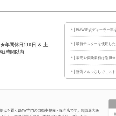
＊│BMW正規ディーラー車
＊│最新テスターを使用し
年間休日110日 ＆ 土
均1時間以内
＊│販売や保険業務は別担
＊│整備ノルマなしで、ス
拠点を置くBMW専門の自動車整備・販売店です。関西最大級