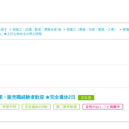
ら探す
技能工・設備・配送・農林水産 他
技能工（整備・生産・製造・工事）
整備
し ★土日も休めるの求人情報
業・販売職経験者歓迎 ★完全週休2日
正社員
学歴不問
完全週休2日制
第二新卒歓迎
女性のおしごと掲載中