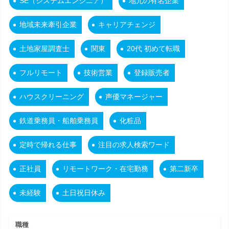
SE（システムエンジニア）
地元の有名企業
地域未来牽引企業
キャリアチェンジ
土地家屋調査士
関東
20代 初めて転職
フルリモート
技術営業
登録販売者
ハウスクリーニング
声優マネージャー
鉄道乗務員・船舶乗務員
化粧品
定時で帰れる仕事
注目の求人検索ワード
正社員
リモートワーク・在宅勤務
第二新卒
未経験
土日祝日休み
職種