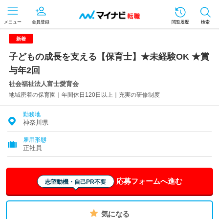
メニュー
会員登録
閲覧履歴
検索
新着
子どもの成長を支える【保育士】★未経験OK ★賞
与年2回
社会福祉法人富士愛育会
地域密着の保育園｜年間休日120日以上｜充実の研修制度
勤務地
神奈川県
雇用形態
正社員
応募フォームへ進む
志望動機・自己PR不要
気になる