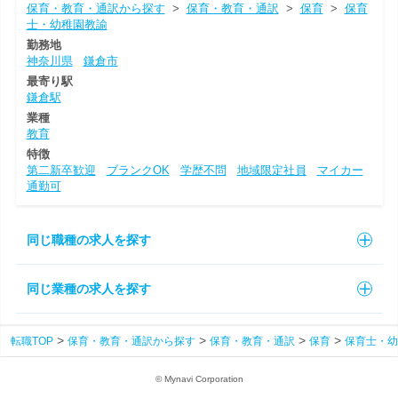
保育・教育・通訳から探す
>
保育・教育・通訳
>
保育
>
保育
士・幼稚園教諭
勤務地
神奈川県
鎌倉市
最寄り駅
鎌倉駅
業種
教育
特徴
第二新卒歓迎
ブランクOK
学歴不問
地域限定社員
マイカー
通勤可
同じ職種の求人を探す
同じ業種の求人を探す
転職TOP
保育・教育・通訳から探す
保育・教育・通訳
保育
保育士・幼
© Mynavi Corporation