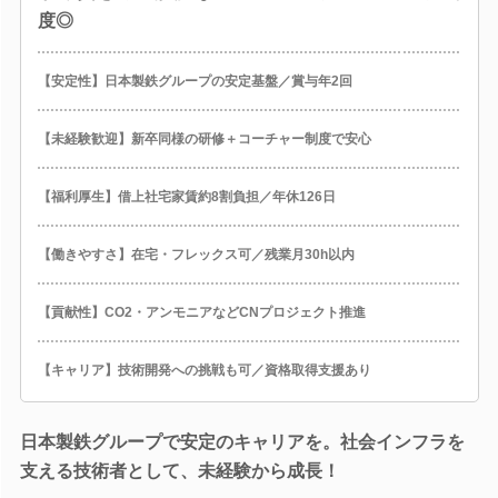
度◎
【安定性】日本製鉄グループの安定基盤／賞与年2回
【未経験歓迎】新卒同様の研修＋コーチャー制度で安心
【福利厚生】借上社宅家賃約8割負担／年休126日
【働きやすさ】在宅・フレックス可／残業月30h以内
【貢献性】CO2・アンモニアなどCNプロジェクト推進
【キャリア】技術開発への挑戦も可／資格取得支援あり
日本製鉄グループで安定のキャリアを。社会インフラを
支える技術者として、未経験から成長！