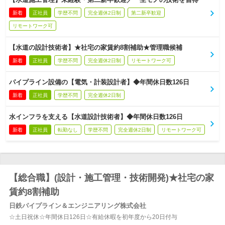
新着
正社員
学歴不問
完全週休2日制
第二新卒歓迎
リモートワーク可
【水道の設計技術者】★社宅の家賃約8割補助★管理職候補
新着
正社員
学歴不問
完全週休2日制
リモートワーク可
パイプライン設備の【電気・計装設計者】◆年間休日数126日
新着
正社員
学歴不問
完全週休2日制
水インフラを支える【水道設計技術者】◆年間休日数126日
新着
正社員
転勤なし
学歴不問
完全週休2日制
リモートワーク可
【総合職】(設計・施工管理・技術開発)★社宅の家
賃約8割補助
日鉄パイプライン＆エンジニアリング株式会社
☆土日祝休☆年間休日126日☆有給休暇を初年度から20日付与