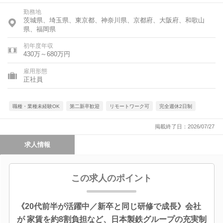
勤務地
茨城県、埼玉県、東京都、神奈川県、京都府、大阪府、和歌山
県、福岡県
初年度年収
430万～680万円
雇用形態
正社員
職種・業種未経験OK
第二新卒歓迎
リモートワーク可
完全週休2日制
掲載終了日：2026/07/27
求人情報
この求人のポイント
《20代前半が活躍中／新卒と同じ研修で成長》会社
が 家賃を約8割負担など、日本製鉄グループの充実制