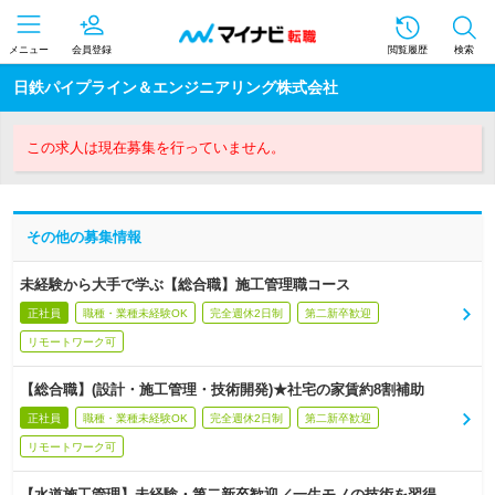
メニュー
会員登録
閲覧履歴
検索
日鉄パイプライン＆エンジニアリング株式会社
この求人は現在募集を行っていません。
その他の募集情報
未経験から大手で学ぶ【総合職】施工管理職コース
正社員
職種・業種未経験OK
完全週休2日制
第二新卒歓迎
リモートワーク可
【総合職】(設計・施工管理・技術開発)★社宅の家賃約8割補助
正社員
職種・業種未経験OK
完全週休2日制
第二新卒歓迎
リモートワーク可
【水道施工管理】未経験・第二新卒歓迎／一生モノの技術を習得