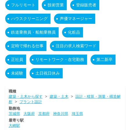
フルリモート
技術営業
登録販売者
ハウスクリーニング
声優マネージャー
鉄道乗務員・船舶乗務員
化粧品
定時で帰れる仕事
注目の求人検索ワード
正社員
リモートワーク・在宅勤務
第二新卒
未経験
土日祝日休み
職種
建築・土木から探す
>
建築・土木
>
設計・積算・測量・構造解
析
>
プラント設計
勤務地
茨城県
大阪府
京都府
神奈川県
埼玉県
最寄り駅
大崎駅