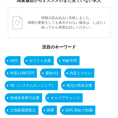
閲覧履歴からオススメのまだ見ていない求人
情報の読み込みに失敗しました。
画面の更新をしても表示されない場合は、しばらく
経ってから再度お試しください。
注目のキーワード
40代
ホワイト企業
年齢不問
年収1,000万円
週休3日
内定とりたい
SE（システムエンジニア）
地元の有名企業
地域未来牽引企業
キャリアチェンジ
土地家屋調査士
関東
20代 初めて転職