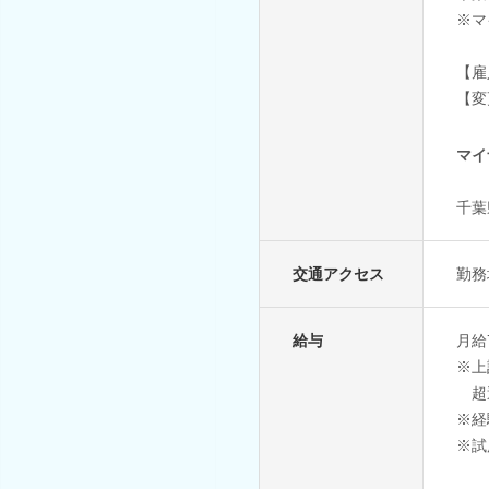
※マ
【雇
【変
マイ
千葉
交通アクセス
勤務
給与
月給7
※上
超
※経
※試