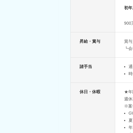
初年
90
昇給・賞与
賞与
┗会
諸手当
通
時
休日・休暇
★年
週休
※案
G
夏
年