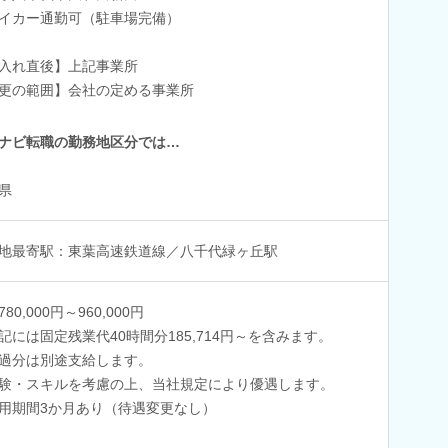
イカー通勤可（駐車場完備）
入れ直後】上記事業所
更の範囲】会社の定める事業所
ナビ転職の勤務地区分では…
県
地最寄駅：東葉高速鉄道線／八千代緑ヶ丘駅
80,000円～960,000円
記には固定残業代40時間分185,714円～を含みます。
過分は別途支給します。
験・スキルを考慮の上、当社規定により優遇します。
用期間3か月あり（待遇変更なし）