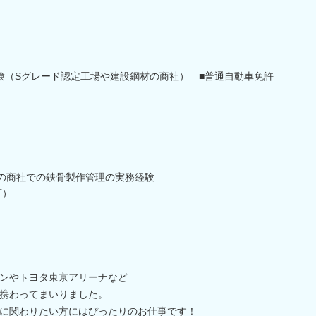
験（Sグレード認定工場や建設鋼材の商社） ■普通自動車免許
の商社での鉄骨製作管理の実務経験
可）
ンやトヨタ東京アリーナなど
携わってまいりました。
に関わりたい方にはぴったりのお仕事です！