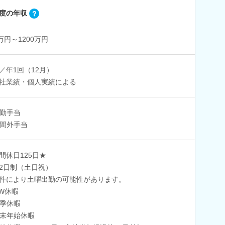
度の年収
0万円～1200万円
／年1回（12月）
社業績・個人実績による
勤手当
間外手当
間休日125日★
2日制（土日祝）
件により土曜出勤の可能性があります。
W休暇
季休暇
末年始休暇