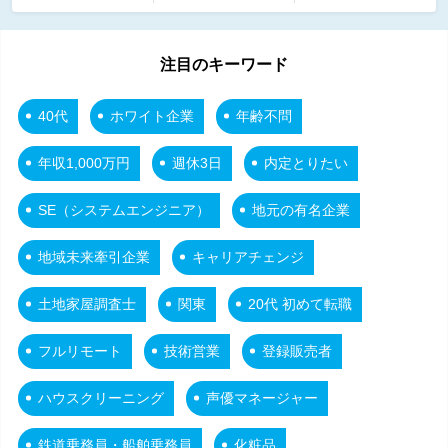
注目のキーワード
40代
ホワイト企業
年齢不問
年収1,000万円
週休3日
内定とりたい
SE（システムエンジニア）
地元の有名企業
地域未来牽引企業
キャリアチェンジ
土地家屋調査士
関東
20代 初めて転職
フルリモート
技術営業
登録販売者
ハウスクリーニング
声優マネージャー
鉄道乗務員・船舶乗務員
化粧品