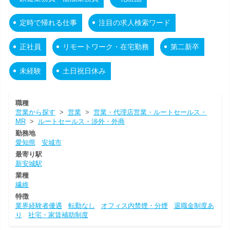
定時で帰れる仕事
注目の求人検索ワード
正社員
リモートワーク・在宅勤務
第二新卒
未経験
土日祝日休み
職種
営業から探す
>
営業
>
営業・代理店営業・ルートセールス・
MR
>
ルートセールス・渉外・外商
勤務地
愛知県
安城市
最寄り駅
新安城駅
業種
繊維
特徴
業界経験者優遇
転勤なし
オフィス内禁煙・分煙
退職金制度あ
り
社宅・家賃補助制度