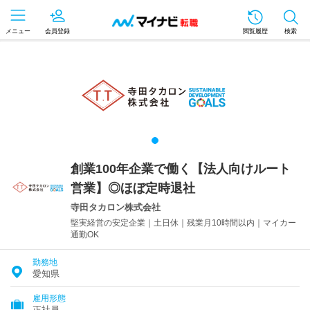
メニュー
会員登録
閲覧履歴
検索
創業100年企業で働く【法人向けルート
営業】◎ほぼ定時退社
寺田タカロン株式会社
堅実経営の安定企業｜土日休｜残業月10時間以内｜マイカー
通勤OK
勤務地
愛知県
雇用形態
正社員