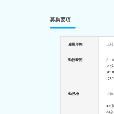
募集要項
雇用形態
正社
勤務時間
8：
※残
★1
てい
勤務地
※原
■京
神奈