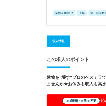
業種未経験OK
上場
第二新卒歓
求人情報
この求人のポイント
建物を"壊す"プロのベステラ
ませんか★お休みも収入も高
応
志望動機・自己PR不要