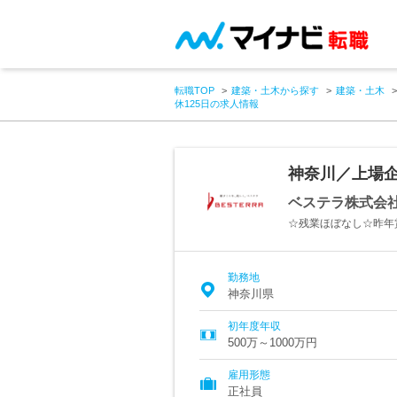
転職TOP
建築・土木から探す
建築・土木
休125日の求人情報
神奈川／上場企
ベステラ株式会
☆残業ほぼなし☆昨年
勤務地
神奈川県
初年度年収
500万～1000万円
雇用形態
正社員