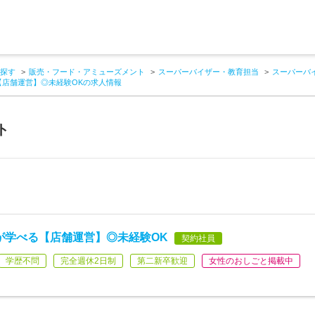
探す
販売・フード・アミューズメント
スーパーバイザー・教育担当
スーパーバ
【店舗運営】◎未経験OKの求人情報
ト
が学べる【店舗運営】◎未経験OK
契約社員
学歴不問
完全週休2日制
第二新卒歓迎
女性のおしごと掲載中