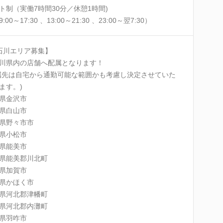
ト制（実働7時間30分／休憩1時間)
:00～17:30 、13:00～21:30 、23:00～翌7:30）
石川エリア募集】
川県内の店舗へ配属となります！
属先は自宅から通勤可能な範囲かも考慮し決定させていた
ます。)
県金沢市
県白山市
県野々市市
県小松市
県能美市
県能美郡川北町
県加賀市
県かほく市
県河北郡津幡町
県河北郡内灘町
県羽咋市