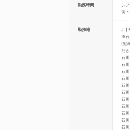
勤務時間
シフ
例：9
勤務地
#【
※石
(配
だき
石川
石川
石川
石川
石川
石川
石川
石川
石川
石川
石川