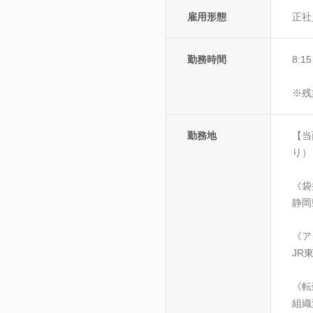
雇用形態
正社
勤務時間
8:
※残
勤務地
【当
り）
《袋
静岡
《ア
JR
《転
組織