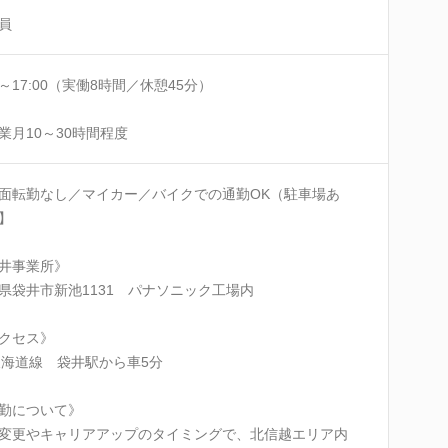
員
15～17:00（実働8時間／休憩45分）
業月10～30時間程度
面転勤なし／マイカー／バイクでの通勤OK（駐車場あ
】
井事業所》
県袋井市新池1131 パナソニック工場内
クセス》
東海道線 袋井駅から車5分
勤について》
変更やキャリアアップのタイミングで、北信越エリア内