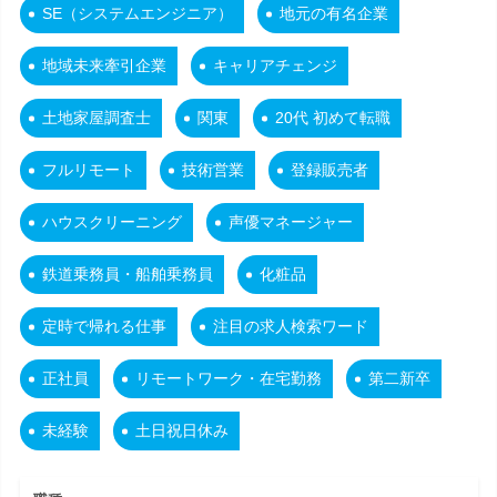
SE（システムエンジニア）
地元の有名企業
地域未来牽引企業
キャリアチェンジ
土地家屋調査士
関東
20代 初めて転職
フルリモート
技術営業
登録販売者
ハウスクリーニング
声優マネージャー
鉄道乗務員・船舶乗務員
化粧品
定時で帰れる仕事
注目の求人検索ワード
正社員
リモートワーク・在宅勤務
第二新卒
未経験
土日祝日休み