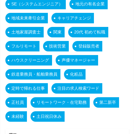
SE（システムエンジニア）
地元の有名企業
地域未来牽引企業
キャリアチェンジ
土地家屋調査士
関東
20代 初めて転職
フルリモート
技術営業
登録販売者
ハウスクリーニング
声優マネージャー
鉄道乗務員・船舶乗務員
化粧品
定時で帰れる仕事
注目の求人検索ワード
正社員
リモートワーク・在宅勤務
第二新卒
未経験
土日祝日休み