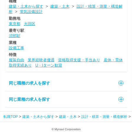
職種
建築・土木から探す
>
建築・土木
>
設計・積算・測量・構造解
析
>
電気設備設計
勤務地
東京都
大田区
最寄り駅
沼部駅
業種
設備工事
特徴
服装自由
業界経験者優遇
資格取得支援・手当あり
産休・育休
取得実績あり
U・Iターン歓迎
同じ職種の求人を探す
同じ業種の求人を探す
転職TOP
建築・土木から探す
建築・土木
設計・積算・測量・構造解析
© Mynavi Corporation