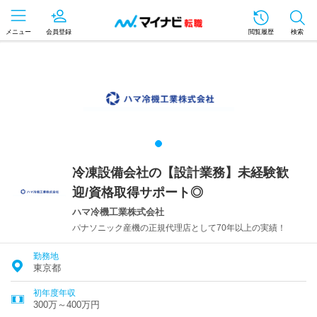
メニュー
会員登録
閲覧履歴
検索
冷凍設備会社の【設計業務】未経験歓
迎/資格取得サポート◎
ハマ冷機工業株式会社
パナソニック産機の正規代理店として70年以上の実績！
勤務地
東京都
初年度年収
300万～400万円