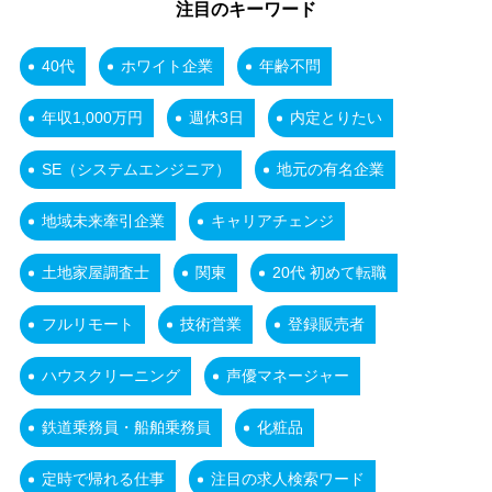
注目のキーワード
40代
ホワイト企業
年齢不問
年収1,000万円
週休3日
内定とりたい
SE（システムエンジニア）
地元の有名企業
地域未来牽引企業
キャリアチェンジ
土地家屋調査士
関東
20代 初めて転職
フルリモート
技術営業
登録販売者
ハウスクリーニング
声優マネージャー
鉄道乗務員・船舶乗務員
化粧品
定時で帰れる仕事
注目の求人検索ワード