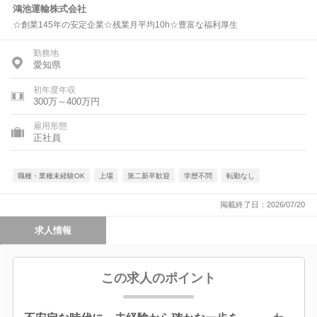
鴻池運輸株式会社
☆創業145年の安定企業☆残業月平均10h☆豊富な福利厚生
勤務地
愛知県
初年度年収
300万～400万円
雇用形態
正社員
職種・業種未経験OK
上場
第二新卒歓迎
学歴不問
転勤なし
掲載終了日：2026/07/20
求人情報
この求人のポイント