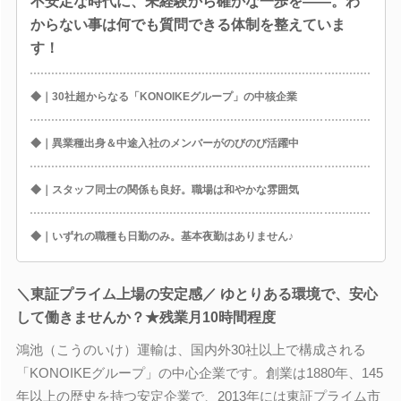
不安定な時代に、未経験から確かな一歩を――。わ
からない事は何でも質問できる体制を整えていま
す！
◆｜30社超からなる「KONOIKEグループ」の中核企業
◆｜異業種出身＆中途入社のメンバーがのびのび活躍中
◆｜スタッフ同士の関係も良好。職場は和やかな雰囲気
◆｜いずれの職種も日勤のみ。基本夜勤はありません♪
＼東証プライム上場の安定感／ ゆとりある環境で、安心
して働きませんか？★残業月10時間程度
鴻池（こうのいけ）運輸は、国内外30社以上で構成される
「KONOIKEグループ」の中心企業です。創業は1880年、145
年以上の歴史を持つ安定企業で、2013年には東証プライム市