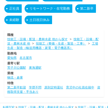
正社員
リモートワーク・在宅勤務
第二新卒
未経験
土日祝日休み
職種
技能工・設備・配送・農林水産 他から探す
>
技能工・設備・配
送・農林水産 他
>
技能工（整備・生産・製造・工事）
>
工場
生産・製造（輸送用機器・家電・電子機器系）
勤務地
愛知県
名古屋市
最寄り駅
荒子川公園駅
東海通駅
業種
物流・倉庫
特徴
第二新卒歓迎
学歴不問
原則定時退社
育児中の社員在籍中
資
格取得支援・手当あり
転職TOP
技能工・設備・配送・農林水産 他から探す
技能工・設備・配送・