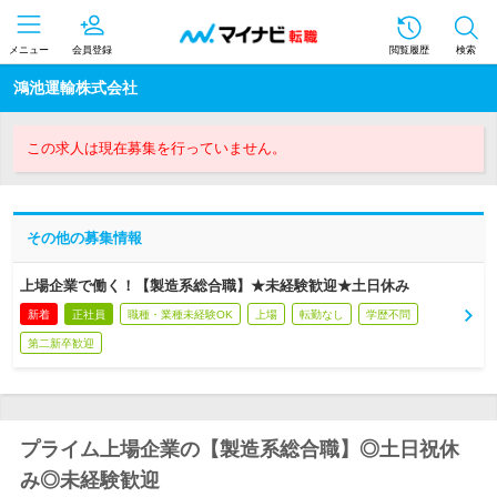
メニュー
会員登録
閲覧履歴
検索
鴻池運輸株式会社
この求人は現在募集を行っていません。
その他の募集情報
上場企業で働く！【製造系総合職】★未経験歓迎★土日休み
新着
正社員
職種・業種未経験OK
上場
転勤なし
学歴不問
第二新卒歓迎
プライム上場企業の【製造系総合職】◎土日祝休
み◎未経験歓迎