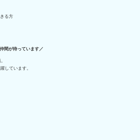
きる方
仲間が待っています／
籍。
活躍しています。