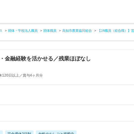
ス
団体・学校法人職員
団体職員
高知市農業協同組合
【JA職員（総合職）】
業・金融経験を活かせる／残業ほぼなし
120日以上／賞与4ヶ月分
し
完全週休2日制
女性のおしごと掲載中