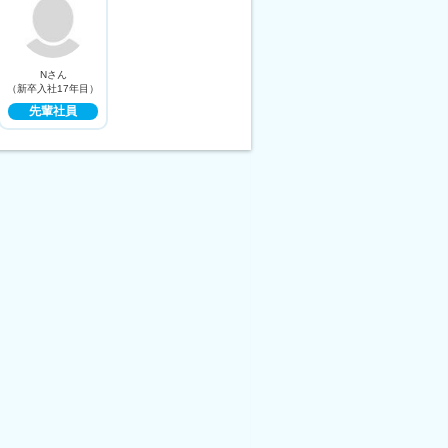
Nさん
（新卒入社17年目）
先輩社員