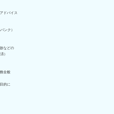
アドバイス
Aバンク）
故などの
共済）
務全般
目的に