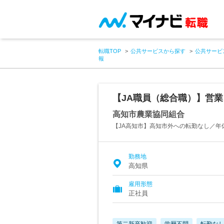
転職TOP
公共サービスから探す
公共サービ
報
【JA職員（総合職）】営
高知市農業協同組合
【JA高知市】高知市外への転勤なし／年休
勤務地
高知県
雇用形態
正社員
第二新卒歓迎
学歴不問
転勤な