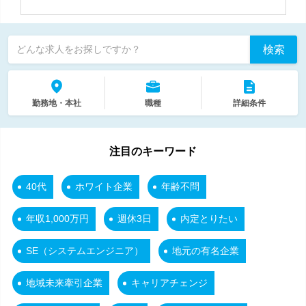
検索
どんな求人をお探しですか？
勤務地・本社
職種
詳細条件
注目のキーワード
40代
ホワイト企業
年齢不問
年収1,000万円
週休3日
内定とりたい
SE（システムエンジニア）
地元の有名企業
地域未来牽引企業
キャリアチェンジ