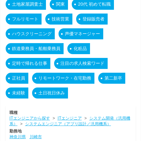
土地家屋調査士
関東
20代 初めて転職
フルリモート
技術営業
登録販売者
ハウスクリーニング
声優マネージャー
鉄道乗務員・船舶乗務員
化粧品
定時で帰れる仕事
注目の求人検索ワード
正社員
リモートワーク・在宅勤務
第二新卒
未経験
土日祝日休み
職種
ITエンジニアから探す
>
ITエンジニア
>
システム開発（汎用機
系）
>
システムエンジニア（アプリ設計／汎用機系）
勤務地
神奈川県
川崎市