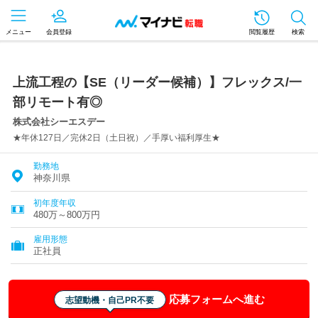
メニュー
会員登録
閲覧履歴
検索
上流工程の【SE（リーダー候補）】フレックス/一
部リモート有◎
株式会社シーエスデー
★年休127日／完休2日（土日祝）／手厚い福利厚生★
勤務地
神奈川県
初年度年収
480万～800万円
雇用形態
正社員
応募フォームへ進む
志望動機・自己PR不要