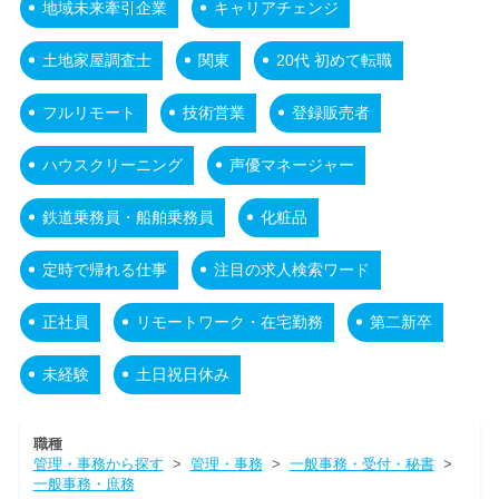
地域未来牽引企業
キャリアチェンジ
土地家屋調査士
関東
20代 初めて転職
フルリモート
技術営業
登録販売者
ハウスクリーニング
声優マネージャー
鉄道乗務員・船舶乗務員
化粧品
定時で帰れる仕事
注目の求人検索ワード
正社員
リモートワーク・在宅勤務
第二新卒
未経験
土日祝日休み
職種
管理・事務から探す
>
管理・事務
>
一般事務・受付・秘書
>
一般事務・庶務