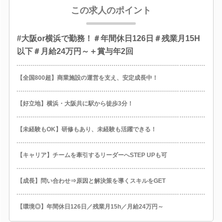
この求人のポイント
#大阪or横浜で勤務！＃年間休日126日＃残業月15H
以下＃月給24万円～＋賞与年2回
【全国800超】商業施設の運営を支え、安定成長中！
【好立地】横浜・大阪共に駅から徒歩3分！
【未経験もOK】研修もあり、未経験も活躍できる！
【キャリア】チームを牽引するリーダーへSTEP UPも可
【成長】問い合わせ⇒原因と解決策を導くスキルをGET
【環境◎】年間休日126日／残業月15h／月給24万円～