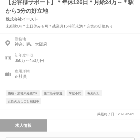
【お客様サポート】＊年休126日＊月給24万～＊駅
から3分の好立地
株式会社イースト
未経験OK＊土日休みも可＊残業月15時間未満＊充実の研修あり
勤務地
神奈川県、大阪府
初年度年収
350万～450万円
雇用形態
正社員
職種・業種未経験OK
第二新卒歓迎
学歴不問
転勤なし
女性のおしごと掲載中
掲載終了日：2026/05/21
求人情報