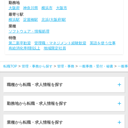
勤務地
大阪府
神奈川県
横浜市
大阪市
最寄り駅
横浜駅
淀屋橋駅
北浜(大阪府)駅
業種
ソフトウェア・情報処理
特徴
第二新卒歓迎
管理職・マネジメント経験歓迎
英語を使う仕事
有給消化率8割以上
地域限定社員
転職TOP
管理・事務から探す
管理・事務
一般事務・受付・秘書
一般事
職種から転職・求人情報を探す
勤務地から転職・求人情報を探す
業種から転職・求人情報を探す