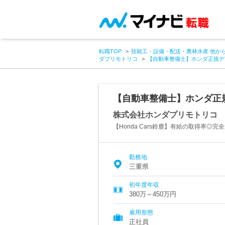
転職TOP
技能工・設備・配送・農林水産 他か
ダプリモトリコ
【自動車整備士】ホンダ正規デ
【自動車整備士】ホンダ正
株式会社ホンダプリモトリコ
【Honda Cars鈴鹿】有給の取得率◎
勤務地
三重県
初年度年収
380万～450万円
雇用形態
正社員