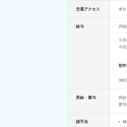
交通アクセス
本社
給与
月給2
※月
※試
初年
38
昇給・賞与
昇給
賞与
諸手当
検