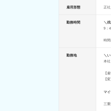
雇用形態
正社
勤務時間
＼残
9：
時間
勤務地
＼い
本社
【雇
【変
マイ
三重