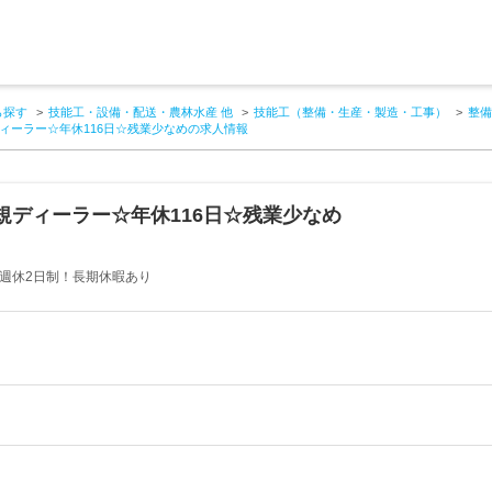
ら探す
技能工・設備・配送・農林水産 他
技能工（整備・生産・製造・工事）
整備
ィーラー☆年休116日☆残業少なめの求人情報
規ディーラー☆年休116日☆残業少なめ
完全週休2日制！長期休暇あり