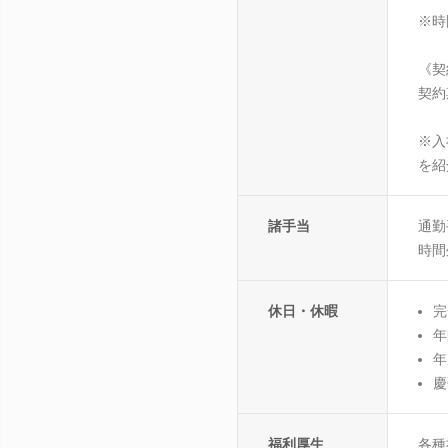
※時
《契
契約
※入
を紹
諸手当
通勤
時間
休日・休暇
完
年
年
慶
福利厚生
各種