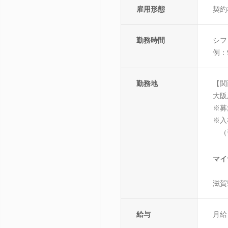
雇用形態
契約
勤務時間
シフ
例：9
勤務地
【関
大阪
※募
※入
（引
マイ
滋賀
給与
月給 