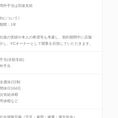
間外手当は別途支給
約について》
期間：1年
社後の実績や本人の希望等も考慮し、契約期間中に店舗
介し、FCオーナーとして開業を目指していただきます。
手当(全額支給)
外手当
全週休2日制
間休日104日
次有給休暇
弔休暇など
社会保険完備（労災・雇用・健康・厚生年金）