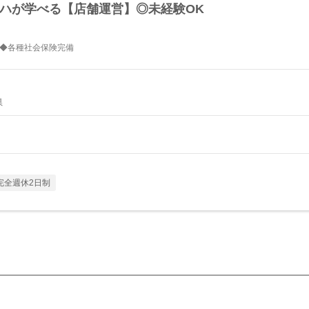
ロハが学べる【店舗運営】◎未経験OK
展 ◆各種社会保険完備
県
完全週休2日制