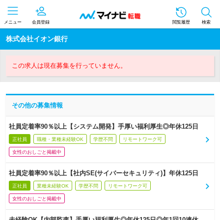
メニュー
会員登録
閲覧履歴
検索
株式会社イオン銀行
この求人は現在募集を行っていません。
その他の募集情報
社員定着率90％以上【システム開発】手厚い福利厚生◎年休125日
正社員
職種・業種未経験OK
学歴不問
リモートワーク可
女性のおしごと掲載中
社員定着率90％以上【社内SE(サイバーセキュリティ)】年休125日
正社員
業種未経験OK
学歴不問
リモートワーク可
女性のおしごと掲載中
未経験OK【内部監査】手厚い福利厚生◎年休125日◎年1回10連休