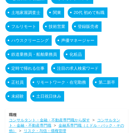
土地家屋調査士
関東
20代 初めて転職
フルリモート
技術営業
登録販売者
ハウスクリーニング
声優マネージャー
鉄道乗務員・船舶乗務員
化粧品
定時で帰れる仕事
注目の求人検索ワード
正社員
リモートワーク・在宅勤務
第二新卒
未経験
土日祝日休み
職種
コンサルタント・金融・不動産専門職から探す
>
コンサルタン
ト・金融・不動産専門職
>
金融系専門職（ミドル・バック・その
他）
>
リスク・与信・債権管理