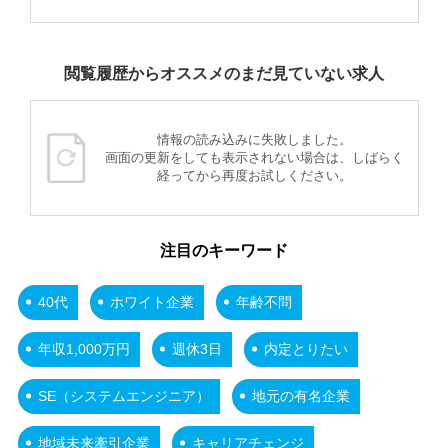
閲覧履歴からオススメのまだ見ていない求人
情報の読み込みに失敗しました。
画面の更新をしても表示されない場合は、しばらく
経ってから再度お試しください。
注目のキーワード
40代
ホワイト企業
年齢不問
年収1,000万円
週休3日
内定とりたい
SE（システムエンジニア）
地元の有名企業
地域未来牽引企業
キャリアチェンジ