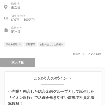
勤務地
東京都
初年度年収
690万～1100万円
雇用形態
正社員
業種未経験OK
学歴不問
女性のおしごと掲載中
掲載終了日：2026/06/04
求人情報
この求人のポイント
小売業と融合した総合金融グループとして誕生した
『イオン銀行』で活躍★働きやすい環境で社員定着
率抜群！