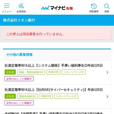
メニュー
会員登録
閲覧履歴
検索
株式会社イオン銀行
この求人は現在募集を行っていません。
その他の募集情報
社員定着率90％以上【システム開発】手厚い福利厚生◎年休125日
正社員
職種・業種未経験OK
学歴不問
リモートワーク可
女性のおしごと掲載中
社員定着率90％以上【社内SE(サイバーセキュリティ)】年休125日
正社員
業種未経験OK
学歴不問
リモートワーク可
女性のおしごと掲載中
未経験OK【内部監査】手厚い福利厚生◎年休125日◎年1回10連休