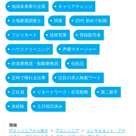
地域未来牽引企業
キャリアチェンジ
土地家屋調査士
関東
20代 初めて転職
フルリモート
技術営業
登録販売者
ハウスクリーニング
声優マネージャー
鉄道乗務員・船舶乗務員
化粧品
定時で帰れる仕事
注目の求人検索ワード
正社員
リモートワーク・在宅勤務
第二新卒
未経験
土日祝日休み
職種
ITエンジニアから探す
>
ITエンジニア
>
コンサルタント・アナ