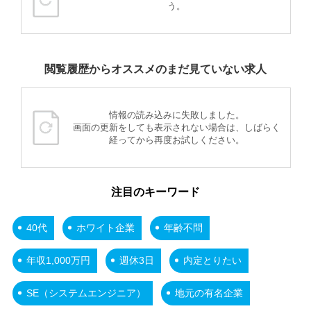
う。
閲覧履歴からオススメのまだ見ていない求人
情報の読み込みに失敗しました。
画面の更新をしても表示されない場合は、しばらく
経ってから再度お試しください。
注目のキーワード
40代
ホワイト企業
年齢不問
年収1,000万円
週休3日
内定とりたい
SE（システムエンジニア）
地元の有名企業