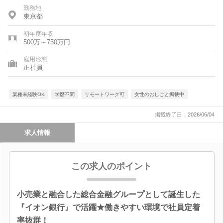
勤務地
東京都
初年度年収
500万～750万円
雇用形態
正社員
業種未経験OK
学歴不問
リモートワーク可
女性のおしごと掲載中
掲載終了日：2026/06/04
求人情報
この求人のポイント
小売業と融合した総合金融グループとして誕生した
『イオン銀行』で活躍★働きやすい環境で社員定着
率抜群！